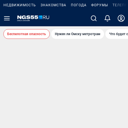
НЕДВИЖИМОСТЬ
ЗНАКОМСТВА
ПОГОДА
ФОРУМЫ
ТЕЛЕПР
Беспилотная опасность
Нужен ли Омску метротрам
Что будет 