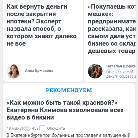
Как вернуть деньги
«Покупаешь кот
после закрытия
мешке»:
ипотеки? Эксперт
предпринимате
назвала способ, о
рассказала, как
котором знают далеко
самом деле уст
не все
бизнес со скла
дешевых товар
Наталья Шорохо
Анна Ермакова
Открыла кофейну
деньги соцразви
РЕКОМЕНДУЕМ
«Как можно быть такой красивой?»
Екатерина Климова взволновала всех
видео в бикини
48 минут
453
Обсудить
В Екатеринбурге три больницы проглядели запущенный