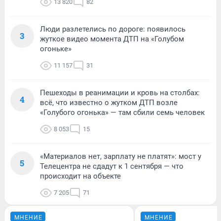
13 820
82
Люди разлетелись по дороге: появилось
3
жуткое видео момента ДТП на «Голубом
огоньке»
11 157
31
Пешеходы в реанимации и кровь на столбах:
4
всё, что известно о жутком ДТП возле
«Голубого огонька» — там сбили семь человек
8 053
15
«Материалов нет, зарплату не платят»: мост у
5
Телецентра не сдадут к 1 сентября — что
происходит на объекте
7 205
71
МНЕНИЕ
МНЕНИЕ