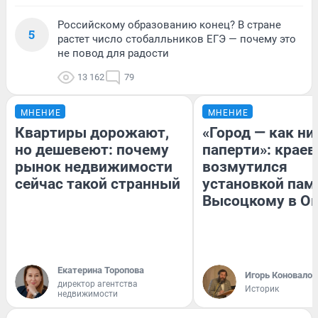
Российскому образованию конец? В стране
5
растет число стобалльников ЕГЭ — почему это
не повод для радости
13 162
79
МНЕНИЕ
МНЕНИЕ
Квартиры дорожают,
«Город — как н
но дешевеют: почему
паперти»: краев
рынок недвижимости
возмутился
сейчас такой странный
установкой пам
Высоцкому в О
Екатерина Торопова
Игорь Коновалов
директор агентства
Историк
недвижимости