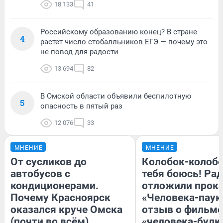
18 133
41
Российскому образованию конец? В стране
4
растет число стобалльников ЕГЭ — почему это
не повод для радости
13 694
82
В Омской области объявили беспилотную
5
опасность в пятый раз
12 076
33
МНЕНИЕ
МНЕНИЕ
От сусликов до
Колобок-колобо
автобусов с
тебя боюсь! Рад
кондиционерами.
отложили прок
Почему Красноярск
«Человека-паук
оказался круче Омска
отзыв о фильме
(почти во всём)
«человека-булк