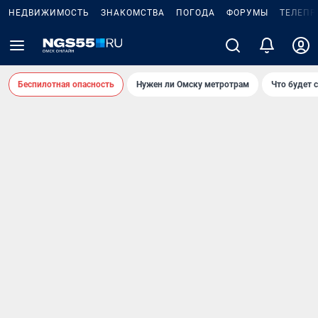
НЕДВИЖИМОСТЬ
ЗНАКОМСТВА
ПОГОДА
ФОРУМЫ
ТЕЛЕПР
Беспилотная опасность
Нужен ли Омску метротрам
Что будет 