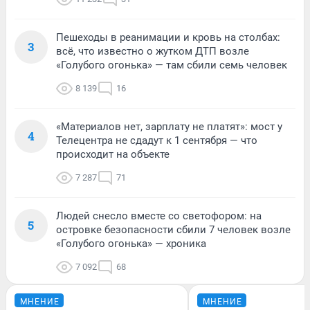
Пешеходы в реанимации и кровь на столбах:
3
всё, что известно о жутком ДТП возле
«Голубого огонька» — там сбили семь человек
8 139
16
«Материалов нет, зарплату не платят»: мост у
4
Телецентра не сдадут к 1 сентября — что
происходит на объекте
7 287
71
Людей снесло вместе со светофором: на
5
островке безопасности сбили 7 человек возле
«Голубого огонька» — хроника
7 092
68
МНЕНИЕ
МНЕНИЕ