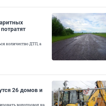
баритных
 потратят
я количество ДТП, а
утся 26 домов и
ировать водопровод на