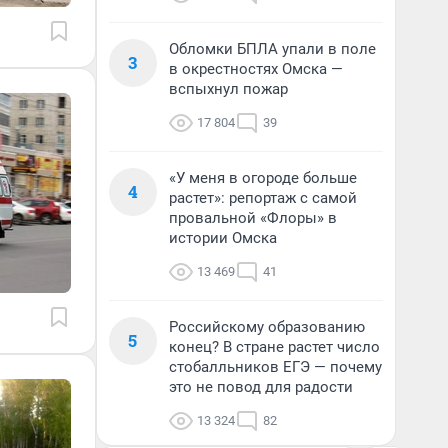
Обломки БПЛА упали в поле
3
в окрестностях Омска —
вспыхнул пожар
17 804
39
«У меня в огороде больше
4
растет»: репортаж с самой
провальной «Флоры» в
истории Омска
13 469
41
Российскому образованию
5
конец? В стране растет число
стобалльников ЕГЭ — почему
это не повод для радости
13 324
82