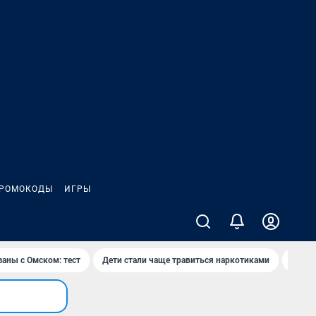
РОМОКОДЫ
ИГРЫ
заны с Омском: тест
Дети стали чаще травиться наркотиками
Появя