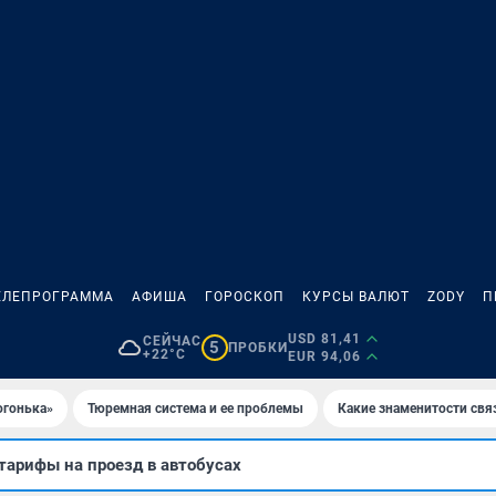
ЕЛЕПРОГРАММА
АФИША
ГОРОСКОП
КУРСЫ ВАЛЮТ
ZODY
П
USD 81,41
СЕЙЧАС
5
ПРОБКИ
+22°C
EUR 94,06
огонька»
Тюремная система и ее проблемы
Какие знаменитости свя
тарифы на проезд в автобусах