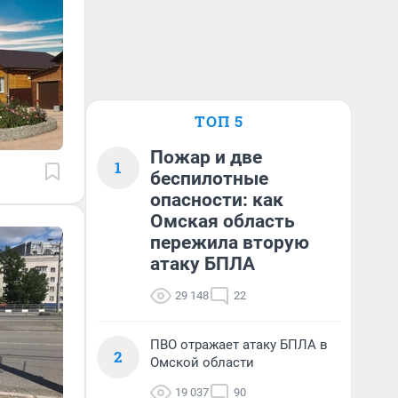
ТОП 5
Пожар и две
1
беспилотные
опасности: как
Омская область
пережила вторую
атаку БПЛА
29 148
22
ПВО отражает атаку БПЛА в
2
Омской области
19 037
90