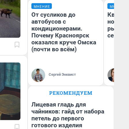
МНЕНИЕ
МНЕНИЕ
От сусликов до
Кварти
автобусов с
но деш
кондиционерами.
рынок 
Почему Красноярск
сейчас
оказался круче Омска
(почти во всём)
Ек
Сергей Энквист
ди
не
РЕКОМЕНДУЕМ
Лицевая гладь для
чайников: гайд от набора
петель до первого
готового изделия