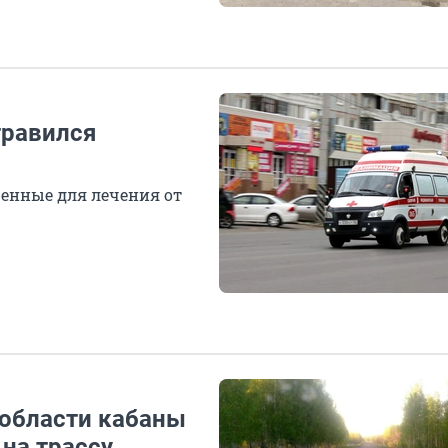
травился
ченные для лечения от
 области кабаны
на трассу