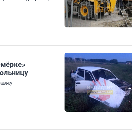
емёрке»
больницу
равму