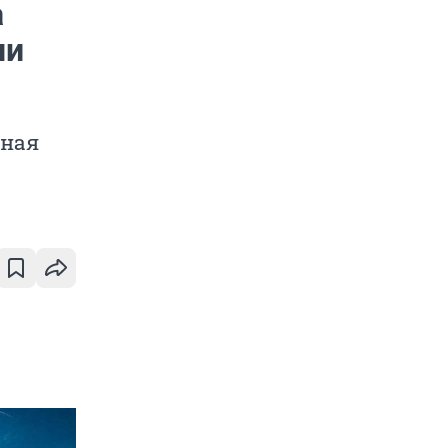
а
ни
ёная