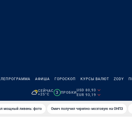
ЕЛЕПРОГРАММА
АФИША
ГОРОСКОП
КУРСЫ ВАЛЮТ
ZODY
П
USD 80,93
СЕЙЧАС
3
ПРОБКИ
+25°C
EUR 93,19
ил мощный ливень: фото
Омич получил черепно-мозговую на ОНПЗ