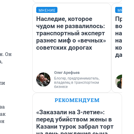
МНЕНИЕ
МНЕНИ
Наследие, которое
Прода
чудом не развалилось:
возьм
транспортный эксперт
нам г
разнес миф о «вечных»
налог
советских дорогах
косне
н. Он
даже 
,
Олег Арефьев
Блогер, предприниматель,
ли
владелец в транспортном
бизнесе
РЕКОМЕНДУЕМ
ва
«Заказали на 3-летие»:
как
перед убийством жены в
он
Казани турок забрал торт
на день рождения сына