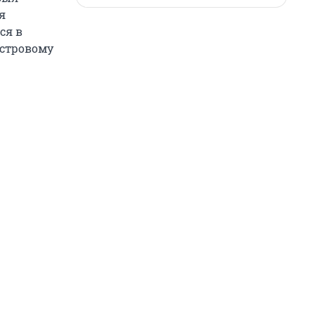
я
ся в
астровому