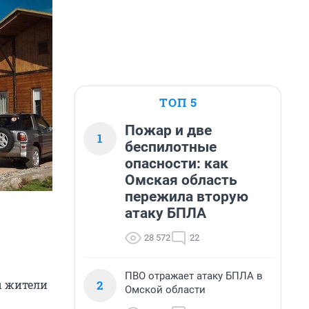
ТОП 5
Пожар и две
1
беспилотные
опасности: как
Омская область
пережила вторую
атаку БПЛА
28 572
22
ПВО отражает атаку БПЛА в
2
ы жители
Омской области