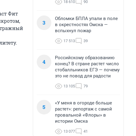
18 610
90
аст Фит
Обломки БПЛА упали в поле
нкротом,
3
в окрестностях Омска —
битражный
вспыхнул пожар
17 513
39
литету.
Российскому образованию
4
конец? В стране растет число
стобалльников ЕГЭ — почему
это не повод для радости
13 105
79
«У меня в огороде больше
5
растет»: репортаж с самой
провальной «Флоры» в
истории Омска
13 077
41