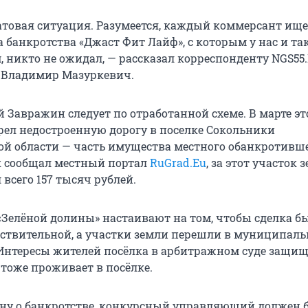
патовая ситуация. Разумеется, каждый коммерсант ище
а банкротства «Джаст Фит Лайф», с которым у нас и та
, никто не ожидал, — рассказал корреспонденту NGS55
 Владимир Мазуркевич.
й Завражин следует по отработанной схеме. В марте эт
рел недостроенную дорогу в поселке Сокольники
й области — часть имущества местного обанкротивш
к сообщал местный портал
RuGrad.Eu
, за этот участок 
всего 157 тысяч рублей.
«Зелёной долины» настаивают на том, чтобы сделка б
ствительной, а участки земли перешли в муниципал
 Интересы жителей посёлка в арбитражном суде защищ
 тоже проживает в посёлке.
ону о банкротстве, конкурсный управляющий должен 