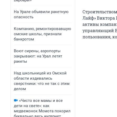
Барбары»
Строительством
На Урале объявили ракетную
опасность
Лайф» Виктора 
активы компани
Компанию, ремонтировавшую
управляющий В
омские школы, признали
пользования, к
банкротом
Воют сирены, аэропорты
закрывают: на Урал летят
ракеты
Над школьницей из Омской
области издевались
сверстники: что не так с этим
делом
«Чисто все мамы и все
дети на свете»: как
медвежонок Момота покорил
буквально весь интернет.