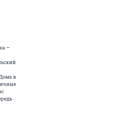
ка —
льский
Дома в
сячные
ас
ередь