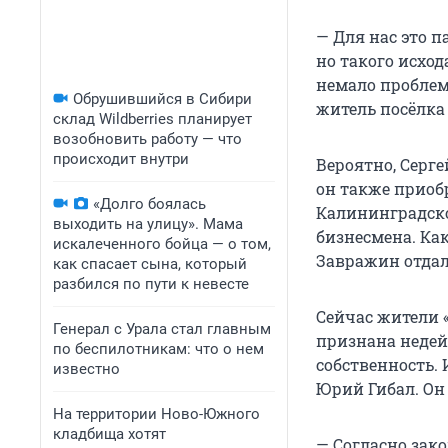
— Для нас это 
но такого исход
немало проблем
Обрушившийся в Сибири
житель посёлка
склад Wildberries планирует
возобновить работу — что
происходит внутри
Вероятно, Серге
он также приоб
«Долго боялась
Калининградско
выходить на улицу». Мама
бизнесмена. Ка
искалеченного бойца — о том,
Завражин отдал 
как спасает сына, который
разбился по пути к невесте
Сейчас жители 
Генерал с Урала стал главным
признана недей
по беспилотникам: что о нем
собственность.
известно
Юрий Гибал. Он
На территории Ново-Южного
кладбища хотят
— Согласно зак