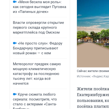
«Меня бесила моя роль»:
как сегодня выглядит Пуговка
из «Папиных дочек»
Власти опровергли открытие
первого склада крупного
маркетплейса под Омском
«Не просто слух»: Федору
Бондарчуку приписывают
новый роман — с кем
Метеоролог предрек самую
мощную климатическую
Сейчас жители своими
катастрофу за последнюю
Источник: 
«Яндекс.Ка
тысячу лет: когда всё
начнется
Жители посёлка
Екатеринбуржец
Круче сюжета любого
сериала: посмотрите, что
пользования, ко
стало с актерами «Санта-
посёлка платили