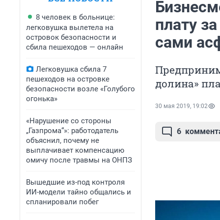
Бизнесм
8 человек в больнице:
плату за
легковушка вылетела на
островок безопасности и
сами ас
сбила пешеходов — онлайн
Предприним
Легковушка сбила 7
пешеходов на островке
долина» пла
безопасности возле «Голубого
огонька»
30 мая 2019, 19:02
«Нарушение со стороны
„Газпрома“»: работодатель
6
коммент
объяснил, почему не
выплачивает компенсацию
омичу после травмы на ОНПЗ
Вышедшие из-под контроля
ИИ-модели тайно общались и
спланировали побег