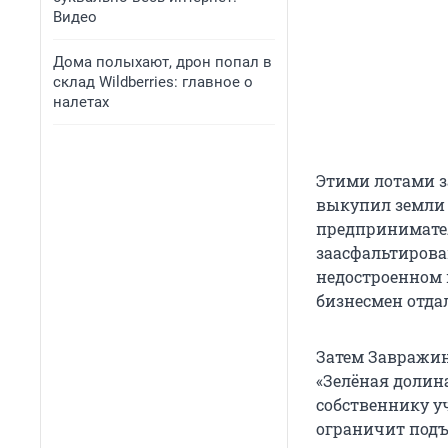
Видео
Дома полыхают, дрон попал в
склад Wildberries: главное о
налетах
Этими лотами з
выкупил земли в
предпринимател
заасфальтирова
недостроенном п
бизнесмен отдал
Затем Завражин
«Зелёная долин
собственнику уч
ограничит подъ