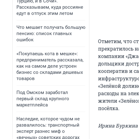
Турцию, и в Сочи».
Рассказываем, куда россияне
едут в отпуск этим летом
Что мешает получать большую
пенсию: список главных
ошибок
Отметим, что с
прекратилось н
«Покупаешь кота в мешке»:
компании «Джас
предприниматель рассказала,
дольщики достр
как на самом деле устроен
кооператив и с
бизнес со складами дешевых
инфраструктуро
товаров
«Зелёной долин
Под Омском заработал
расходы на эле
первый склад крупного
жители «Зелёно
маркетплейса
посёлка.
Наследие, которое чудом не
развалилось: транспортный
Ирина Буркина
эксперт разнес миф о
«вечных» советских дорогах