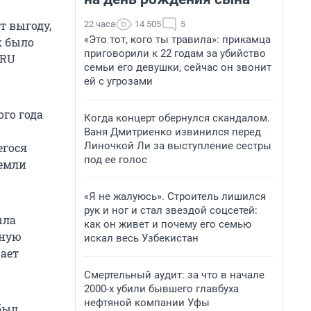
т выгоду,
22 часа
14 505
5
«Это тот, кого ты травила»: прикамца
к было
приговорили к 22 годам за убийство
.RU
семьи его девушки, сейчас он звонит
ей с угрозами
ого года
Когда концерт обернулся скандалом.
Ваня Дмитриенко извинился перед
Линочкой Ли за выступление сестры
егося
под ее голос
земли
«Я не жалуюсь». Строитель лишился
рук и ног и стал звездой соцсетей:
ыла
как он живет и почему его семью
ьную
искал весь Узбекистан
ает
Смертельный аудит: за что в начале
2000-х убили бывшего главбуха
нефтяной компании Уфы
был