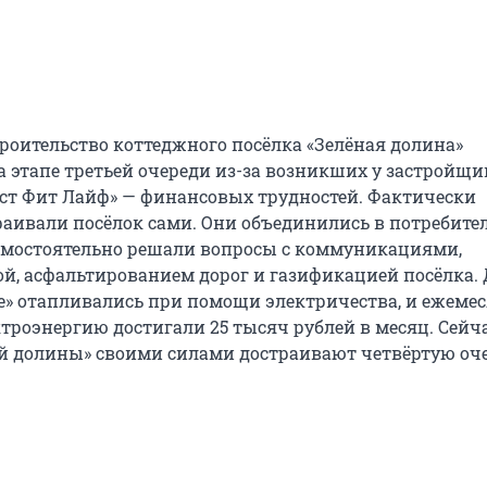
троительство коттеджного посёлка «Зелёная долина»
а этапе третьей очереди из-за возникших у застройщи
т Фит Лайф» — финансовых трудностей. Фактически
аивали посёлок сами. Они объединились в потребите
амостоятельно решали вопросы с коммуникациями,
й, асфальтированием дорог и газификацией посёлка. 
е» отапливались при помощи электричества, и ежеме
ктроэнергию достигали 25 тысяч рублей в месяц. Сейч
й долины» своими силами достраивают четвёртую оч