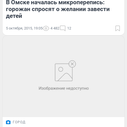
В Омске началась микроперепись:
горожан спросят о желании завести
детей
5 октября, 2015, 19:05
4 482
12
ГОРОД