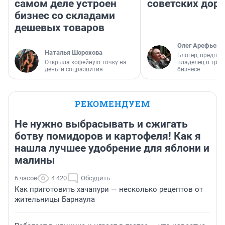
самом деле устроен
советских доро
бизнес со складами
дешевых товаров
Олег Арефьев
Наталья Шорохова
Блогер, предпри
Открыла кофейную точку на
владелец в тра
деньги соцразвития
бизнесе
РЕКОМЕНДУЕМ
Не нужно выбрасывать и сжигать
ботву помидоров и картофеля! Как я
нашла лучшее удобрение для яблони и
малины
6 часов
4 420
Обсудить
Как приготовить хачапури — несколько рецептов от
жительницы Барнаула