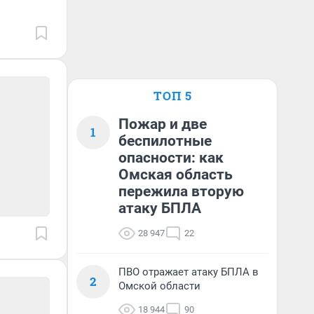
ТОП 5
Пожар и две
1
беспилотные
опасности: как
Омская область
пережила вторую
атаку БПЛА
28 947
22
ПВО отражает атаку БПЛА в
2
Омской области
18 944
90