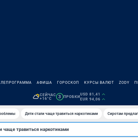
ЕЛЕПРОГРАММА
АФИША
ГОРОСКОП
КУРСЫ ВАЛЮТ
ZODY
П
USD 81,41
СЕЙЧАС
3
ПРОБКИ
+16°C
EUR 94,06
проблемы
Дети стали чаще травиться наркотиками
Сиротам предла
и чаще травиться наркотиками