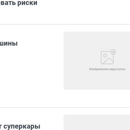
вать риски
 шины
т суперкары