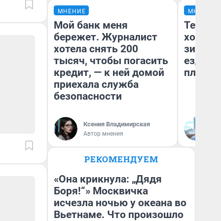
МНЕНИЕ
МНЕНИЕ
Мой банк меня
Тепло 
бережет. Журналист
холодн
хотела снять 200
зимой.
тысяч, чтобы погасить
ездит н
кредит, — к ней домой
плюсы 
приехала служба
безопасности
Ксения Владимирская
Д
Автор мнения
РЕКОМЕНДУЕМ
«Она крикнула: „Дядя
Боря!“» Москвичка
исчезла ночью у океана во
Вьетнаме. Что произошло