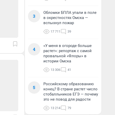
Обломки БПЛА упали в поле
3
в окрестностях Омска —
вспыхнул пожар
17 711
39
«У меня в огороде больше
4
растет»: репортаж с самой
провальной «Флоры» в
истории Омска
13 306
41
Российскому образованию
5
конец? В стране растет число
стобалльников ЕГЭ — почему
это не повод для радости
13 214
79