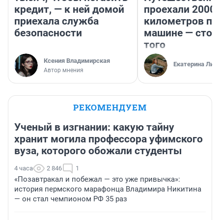
кредит, — к ней домой
проехали 2000
приехала служба
километров по 
безопасности
машине — стои
того
Ксения Владимирская
Екатерина Лит
Автор мнения
РЕКОМЕНДУЕМ
Ученый в изгнании: какую тайну
хранит могила профессора уфимского
вуза, которого обожали студенты
4 часа
2 846
1
«Позавтракал и побежал — это уже привычка»:
история пермского марафонца Владимира Никитина
— он стал чемпионом РФ 35 раз