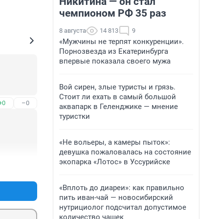
Никитина — он стал
чемпионом РФ 35 раз
8 августа
14 813
9
«Мужчины не терпят конкуренции».
Порнозвезда из Екатеринбурга
впервые показала своего мужа
Вой сирен, злые туристы и грязь.
Стоит ли ехать в самый большой
+0
–0
аквапарк в Геленджике — мнение
туристки
«Не вольеры, а камеры пыток»:
девушка пожаловалась на состояние
экопарка «Лотос» в Уссурийске
+0
–0
«Вплоть до диареи»: как правильно
пить иван-чай — новосибирский
нутрициолог подсчитал допустимое
количество чашек