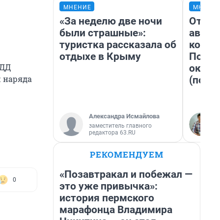
МНЕНИЕ
МНЕНИ
«За неделю две ночи
От су
были страшные»:
автоб
туристка рассказала об
конди
отдыхе в Крыму
Почем
БДД
оказа
ж наряда
(почти
Александра Исмайлова
заместитель главного
редактора 63.RU
РЕКОМЕНДУЕМ
«Позавтракал и побежал —
0
это уже привычка»:
история пермского
марафонца Владимира