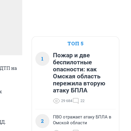
ТОП 5
Пожар и две
1
беспилотные
 ДТП на
опасности: как
Омская область
пережила вторую
атаку БПЛА
к
29 684
22
ПВО отражает атаку БПЛА в
2
ДД.
Омской области