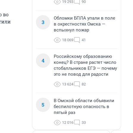
19 293
90
о во
Обломки БПЛА упали в поле
тили
3
в окрестностях Омска —
вспыхнул пожар
18 069
41
Российскому образованию
4
конец? В стране растет число
стобалльников ЕГЭ — почему
это не повод для радости
13 624
82
В Омской области объявили
5
беспилотную опасность в
пятый раз
12 016
33