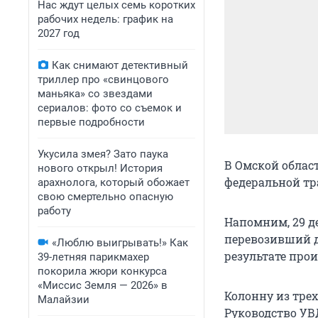
Нас ждут целых семь коротких
рабочих недель: график на
2027 год
Как снимают детективный
триллер про «свинцового
маньяка» со звездами
сериалов: фото со съемок и
первые подробности
Укусила змея? Зато паука
В Омской облас
нового открыл! История
федеральной тра
арахнолога, который обожает
свою смертельно опасную
работу
Напомним, 29 д
перевозивший д
«Люблю выигрывать!» Как
результате про
39-летняя парикмахер
покорила жюри конкурса
«Миссис Земля — 2026» в
Колонну из тре
Малайзии
Руководство УВ