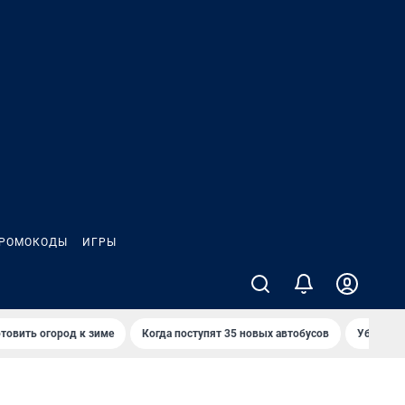
РОМОКОДЫ
ИГРЫ
товить огород к зиме
Когда поступят 35 новых автобусов
Убийца р