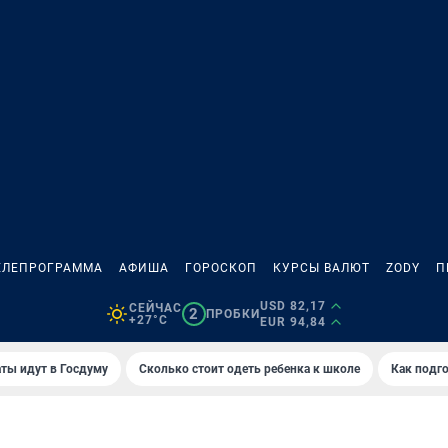
ЕЛЕПРОГРАММА
АФИША
ГОРОСКОП
КУРСЫ ВАЛЮТ
ZODY
П
USD 82,17
СЕЙЧАС
2
ПРОБКИ
+27°C
EUR 94,84
ты идут в Госдуму
Сколько стоит одеть ребенка к школе
Как подго