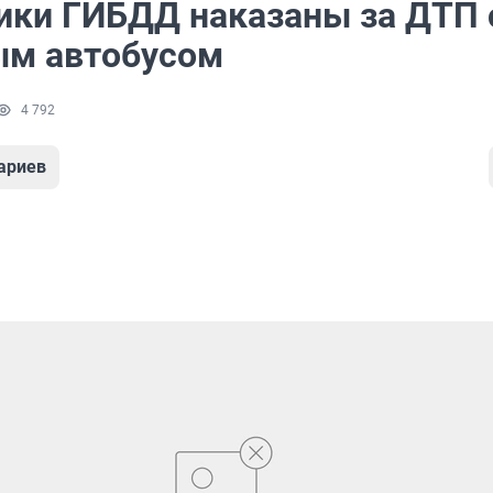
ики ГИБДД наказаны за ДТП 
м автобусом
4 792
ариев