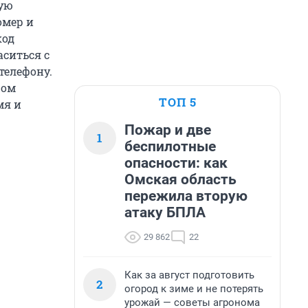
ную
омер и
код
аситься с
телефону.
ром
ТОП 5
мя и
Пожар и две
1
беспилотные
опасности: как
Омская область
пережила вторую
атаку БПЛА
29 862
22
Как за август подготовить
2
огород к зиме и не потерять
урожай — советы агронома