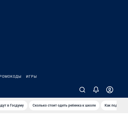
РОМОКОДЫ
ИГРЫ
дут в Госдуму
Сколько стоит одеть ребенка к школе
Как подготов