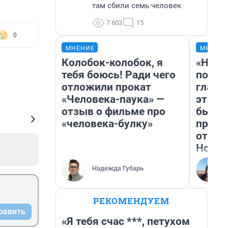
там сбили семь человек
7 603
15
0
МНЕНИЕ
МНЕНИ
Колобок-колобок, я
«Нико
тебя боюсь! Ради чего
побед
отложили прокат
главн
«Человека-паука» —
этого
отзыв о фильме про
бьет 
«человека-булку»
прока
отзыв
Нолан
Надежда Губарь
РЕКОМЕНДУЕМ
равить
«Я тебя счас ***, петухом