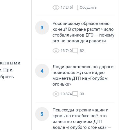
17 245
Обсудить
Российскому образованию
3
конец? В стране растет число
стобалльников ЕГЭ — почему
это не повод для радости
13 740
82
платными
Люди разлетелись по дороге:
. При
4
появилось жуткое видео
 брать
момента ДТП на «Голубом
огоньке»
10 874
30
Пешеходы в реанимации и
5
кровь на столбах: всё, что
известно о жутком ДТП
возле «Голубого огонька» —