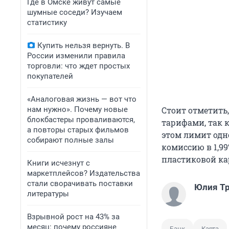
Где в Омске живут самые
шумные соседи? Изучаем
статистику
Купить нельзя вернуть. В
России изменили правила
торговли: что ждет простых
покупателей
«Аналоговая жизнь — вот что
нам нужно». Почему новые
Стоит отметить
блокбастеры проваливаются,
тарифами, так 
а повторы старых фильмов
этом лимит одно
собирают полные залы
комиссию в 1,99
пластиковой кар
Книги исчезнут с
маркетплейсов? Издательства
стали сворачивать поставки
Юлия Т
литературы
Взрывной рост на 43% за
месяц: почему россияне
Банк
Карта