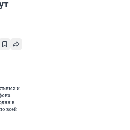
ут
альных и
фона
одня в
по всей