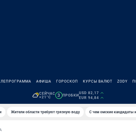
ЕЛЕПРОГРАММА
АФИША
ГОРОСКОП
КУРСЫ ВАЛЮТ
ZODY
П
USD 82,17
СЕЙЧАС
3
ПРОБКИ
+21°C
EUR 94,84
и
Жители области требуют грязную воду
С чем омские кандидаты и
А