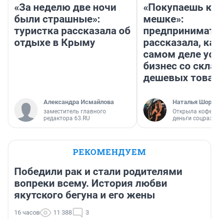
«За неделю две ночи
«Покупаешь ко
были страшные»:
мешке»:
туристка рассказала об
предпринимат
отдыхе в Крыму
рассказала, как
самом деле ус
бизнес со скл
дешевых това
Александра Исмайлова
Наталья Шорох
заместитель главного
Открыла кофейн
редактора 63.RU
деньги соцразв
РЕКОМЕНДУЕМ
Победили рак и стали родителями
вопреки всему. История любви
якутского бегуна и его жены
16 часов
11 388
3