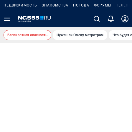
НЕДВИЖИМОСТЬ
ЗНАКОМСТВА
ПОГОДА
ФОРУМЫ
ТЕЛЕПР
Беспилотная опасность
Нужен ли Омску метротрам
Что будет 