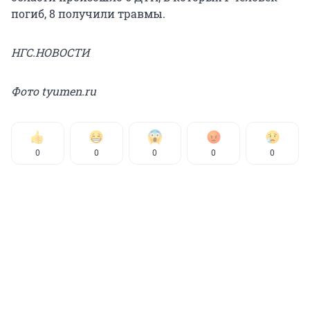
погиб, 8 получили травмы.
НГС.НОВОСТИ
Фото tyumen.ru
0
0
0
0
0