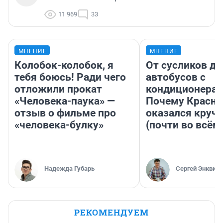
11 969
33
МНЕНИЕ
МНЕНИЕ
Колобок-колобок, я
От сусликов до
тебя боюсь! Ради чего
автобусов с
отложили прокат
кондиционерам
«Человека-паука» —
Почему Красно
отзыв о фильме про
оказался круч
«человека-булку»
(почти во всём
Надежда Губарь
Сергей Энквист
РЕКОМЕНДУЕМ