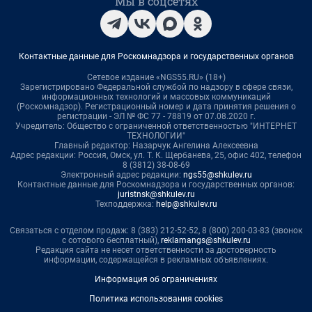
Мы в соцсетях
Контактные данные для Роскомнадзора и государственных органов
Сетевое издание «NGS55.RU» (18+)
Зарегистрировано Федеральной службой по надзору в сфере связи,
информационных технологий и массовых коммуникаций
(Роскомнадзор). Регистрационный номер и дата принятия решения о
регистрации - ЭЛ № ФС 77 - 78819 от 07.08.2020 г.
Учредитель: Общество с ограниченной ответственностью "ИНТЕРНЕТ
ТЕХНОЛОГИИ"
Главный редактор: Назарчук Ангелина Алексеевна
Адрес редакции: Россия, Омск, ул. Т. К. Щербанева, 25, офис 402, телефон
8 (3812) 38-08-69
Электронный адрес редакции:
ngs55@shkulev.ru
Контактные данные для Роскомнадзора и государственных органов:
juristnsk@shkulev.ru
Техподдержка:
help@shkulev.ru
Связаться с отделом продаж: 8 (383) 212-52-52, 8 (800) 200-03-83 (звонок
с сотового бесплатный),
reklamangs@shkulev.ru
Редакция сайта не несет ответственности за достоверность
информации, содержащейся в рекламных объявлениях.
Информация об ограничениях
Политика использования cookies