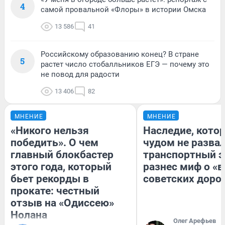
4
самой провальной «Флоры» в истории Омска
13 586
41
Российскому образованию конец? В стране
5
растет число стобалльников ЕГЭ — почему это
не повод для радости
13 406
82
МНЕНИЕ
МНЕНИЕ
«Никого нельзя
Наследие, кото
победить». О чем
чудом не разва
главный блокбастер
транспортный э
этого года, который
разнес миф о «
бьет рекорды в
советских доро
прокате: честный
отзыв на «Одиссею»
Нолана
Олег Арефьев