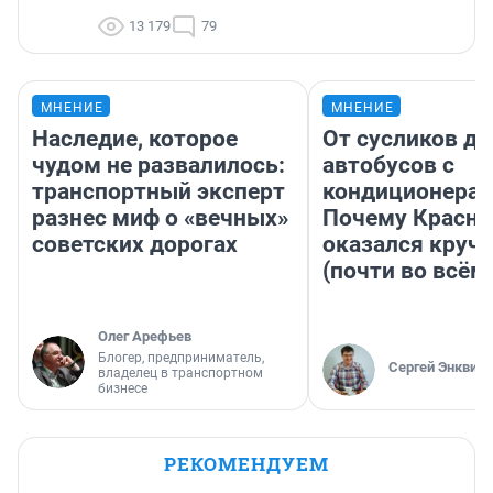
13 179
79
МНЕНИЕ
МНЕНИЕ
Наследие, которое
От сусликов до
чудом не развалилось:
автобусов с
транспортный эксперт
кондиционерам
разнес миф о «вечных»
Почему Красно
советских дорогах
оказался круч
(почти во всём
Олег Арефьев
Блогер, предприниматель,
Сергей Энквист
владелец в транспортном
бизнесе
РЕКОМЕНДУЕМ