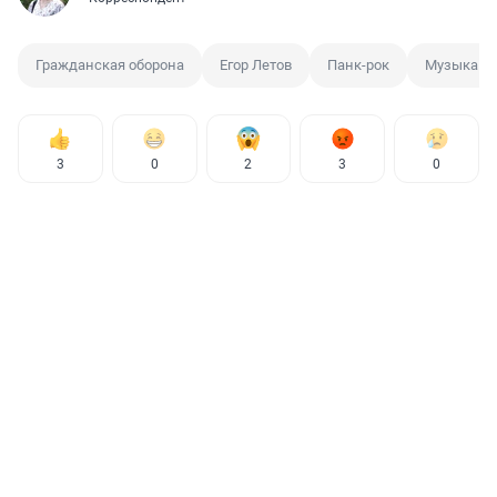
Гражданская оборона
Егор Летов
Панк-рок
Музыка
3
0
2
3
0