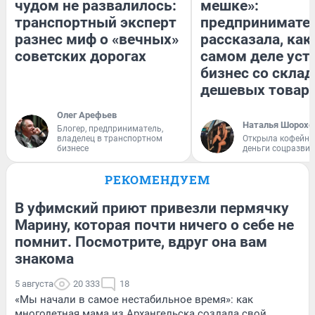
чудом не развалилось:
мешке»:
транспортный эксперт
предпринимате
разнес миф о «вечных»
рассказала, как
советских дорогах
самом деле уст
бизнес со скла
дешевых товар
Олег Арефьев
Наталья Шорохо
Блогер, предприниматель,
владелец в транспортном
Открыла кофейну
бизнесе
деньги соцразви
РЕКОМЕНДУЕМ
В уфимский приют привезли пермячку
Марину, которая почти ничего о себе не
помнит. Посмотрите, вдруг она вам
знакома
5 августа
20 333
18
«Мы начали в самое нестабильное время»: как
многодетная мама из Архангельска создала свой