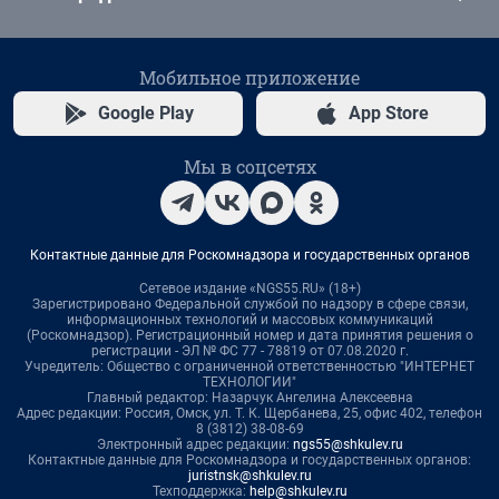
Мобильное приложение
Google Play
App Store
Мы в соцсетях
Контактные данные для Роскомнадзора и государственных органов
Сетевое издание «NGS55.RU» (18+)
Зарегистрировано Федеральной службой по надзору в сфере связи,
информационных технологий и массовых коммуникаций
(Роскомнадзор). Регистрационный номер и дата принятия решения о
регистрации - ЭЛ № ФС 77 - 78819 от 07.08.2020 г.
Учредитель: Общество с ограниченной ответственностью "ИНТЕРНЕТ
ТЕХНОЛОГИИ"
Главный редактор: Назарчук Ангелина Алексеевна
Адрес редакции: Россия, Омск, ул. Т. К. Щербанева, 25, офис 402, телефон
8 (3812) 38-08-69
Электронный адрес редакции:
ngs55@shkulev.ru
Контактные данные для Роскомнадзора и государственных органов:
juristnsk@shkulev.ru
Техподдержка:
help@shkulev.ru