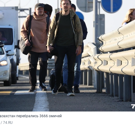
Казахстан перебрались 3666 омичей
/ 74.RU