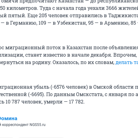
н омичи предпочитают Казахстан — до республиканск
50 километров. Туда с начала года уехали 3666 жител
ый пятый. Еще 205 человек отправились в Таджикиста
 — в Германию, 109 — в Узбекистан, 95 — в Армению, 85 
ос миграционный поток в Казахстан после объявлени
изации, станет известно в начале декабря. Впрочем, е
ернуться на родину. Оказалось, по их словам,
делать т
играционная убыль (-6576 человек) в Омской области 
тественной (-6695). По данным Омскстата, с января по 
ь 10 787 человек, умерли — 17 782.
Фомина
 корреспондент NGS55.ru