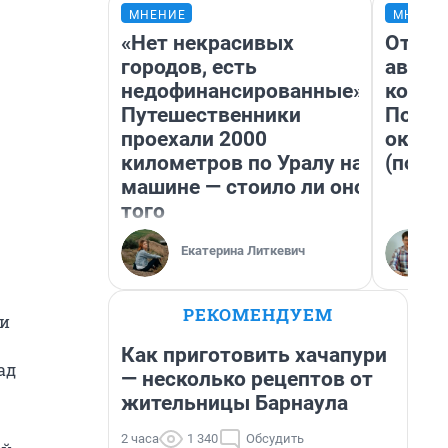
МНЕНИЕ
МНЕНИ
«Нет некрасивых
От су
городов, есть
автоб
недофинансированные».
конди
Путешественники
Почем
проехали 2000
оказа
километров по Уралу на
(почти
машине — стоило ли оно
того
Екатерина Литкевич
РЕКОМЕНДУЕМ
 и
Как приготовить хачапури
ад
— несколько рецептов от
жительницы Барнаула
2 часа
1 340
Обсудить