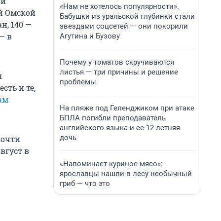
ой
«Нам не хотелось популярности».
ей Омской
Бабушки из уральской глубинки стали
н, 140 —
звездами соцсетей — они покорили
— в
Агутина и Бузову
Почему у томатов скручиваются
листья — три причины и решение
я
проблемы
сть и те,
ам
На пляже под Геленджиком при атаке
БПЛА погибли преподаватель
английского языка и ее 12-летняя
дочь
почти
август в
«Напоминает куриное мясо»:
ярославцы нашли в лесу необычный
гриб — что это