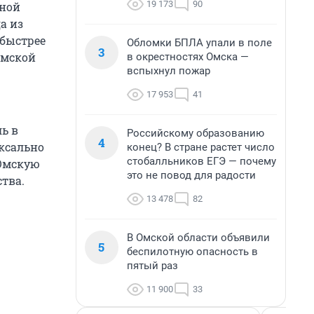
19 173
90
нной
а из
 быстрее
Обломки БПЛА упали в поле
3
омской
в окрестностях Омска —
вспыхнул пожар
17 953
41
ь в
Российскому образованию
4
оксально
конец? В стране растет число
стобалльников ЕГЭ — почему
 Омскую
это не повод для радости
тва.
13 478
82
В Омской области объявили
5
беспилотную опасность в
пятый раз
11 900
33