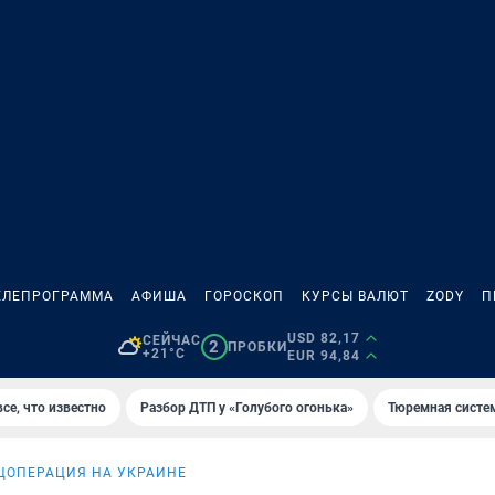
ЕЛЕПРОГРАММА
АФИША
ГОРОСКОП
КУРСЫ ВАЛЮТ
ZODY
П
USD 82,17
СЕЙЧАС
2
ПРОБКИ
+21°C
EUR 94,84
се, что известно
Разбор ДТП у «Голубого огонька»
Тюремная систе
ЦОПЕРАЦИЯ НА УКРАИНЕ