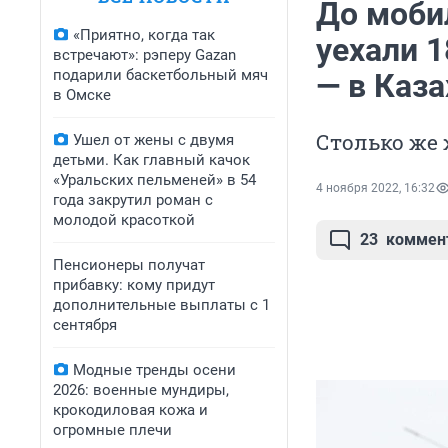
До моби
«Приятно, когда так
уехали 
встречают»: рэперу Gazan
подарили баскетбольный мяч
— в Каза
в Омске
Столько же 
Ушел от жены с двумя
детьми. Как главный качок
«Уральских пельменей» в 54
4 ноября 2022, 16:32
года закрутил роман с
молодой красоткой
23
коммен
Пенсионеры получат
прибавку: кому придут
дополнительные выплаты с 1
сентября
Модные тренды осени
2026: военные мундиры,
крокодиловая кожа и
огромные плечи