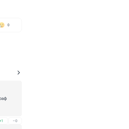
0
раф 
+1
–0