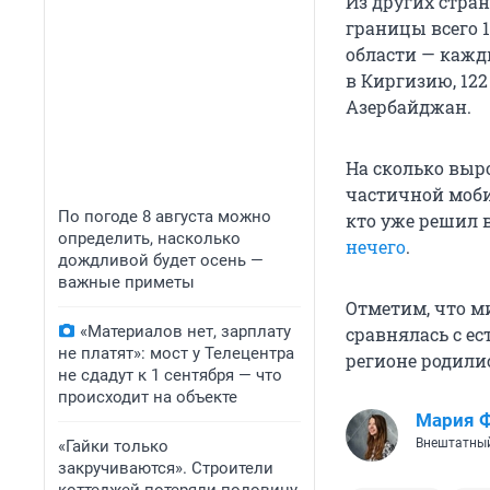
Из других стра
границы всего 1
области — кажд
в Киргизию, 122
Азербайджан.
На сколько выр
частичной мобил
По погоде 8 августа можно
кто уже решил в
определить, насколько
нечего
.
дождливой будет осень —
важные приметы
Отметим, что м
«Материалов нет, зарплату
сравнялась с ес
не платят»: мост у Телецентра
регионе родилис
не сдадут к 1 сентября — что
происходит на объекте
Мария 
Внештатный
«Гайки только
закручиваются». Строители