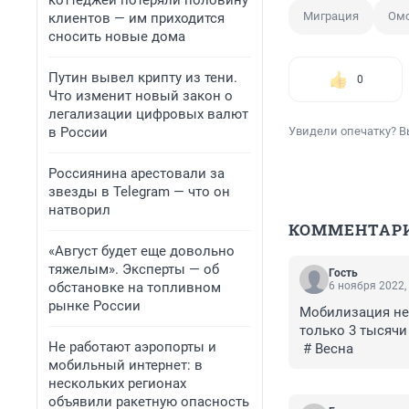
коттеджей потеряли половину
Миграция
Омс
клиентов — им приходится
сносить новые дома
Путин вывел крипту из тени.
0
Что изменит новый закон о
легализации цифровых валют
в России
Увидели опечатку? В
Россиянина арестовали за
звезды в Telegram — что он
натворил
КОММЕНТАР
«Август будет еще довольно
тяжелым». Эксперты — об
Гость
обстановке на топливном
6 ноября 2022,
рынке России
Мобилизация не 
только 3 тысячи
Не работают аэропорты и
 # Весна
мобильный интернет: в
нескольких регионах
объявили ракетную опасность