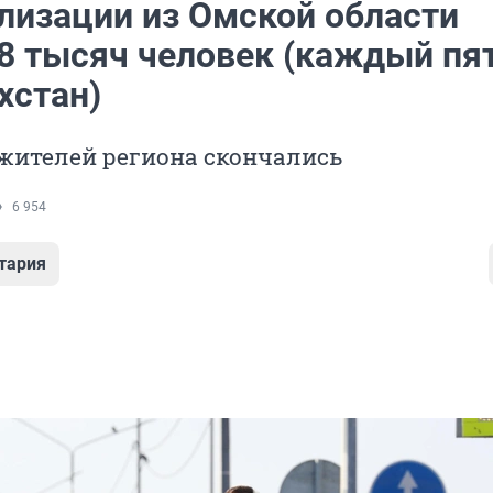
лизации из Омской области
18 тысяч человек (каждый пя
хстан)
жителей региона скончались
6 954
тария