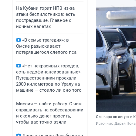
На Кубани горит НПЗ из-за
атаки беспилотников: есть
пострадавшие. Главное о
ночных налетах
«В семье трагедия»: в
Омске разыскивают
потерявшегося слепого пса
«Нет некрасивых городов,
есть недофинансированные».
Путешественники проехали
2000 километров по Уралу на
машине — стоило ли оно того
Миссия — найти работу. О чем
спрашивать на собеседовании
и сколько денег просить,
С января по август в 
чтобы вас точно взяли
Источник: 
Дарья Пона 
Двор на улице Декабристов