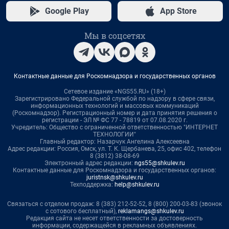
Google Play
App Store
Мы в соцсетях
Контактные данные для Роскомнадзора и государственных органов
Сетевое издание «NGS55.RU» (18+)
Зарегистрировано Федеральной службой по надзору в сфере связи,
информационных технологий и массовых коммуникаций
(Роскомнадзор). Регистрационный номер и дата принятия решения о
регистрации - ЭЛ № ФС 77 - 78819 от 07.08.2020 г.
Учредитель: Общество с ограниченной ответственностью "ИНТЕРНЕТ
ТЕХНОЛОГИИ"
Главный редактор: Назарчук Ангелина Алексеевна
Адрес редакции: Россия, Омск, ул. Т. К. Щербанева, 25, офис 402, телефон
8 (3812) 38-08-69
Электронный адрес редакции:
ngs55@shkulev.ru
Контактные данные для Роскомнадзора и государственных органов:
juristnsk@shkulev.ru
Техподдержка:
help@shkulev.ru
Связаться с отделом продаж: 8 (383) 212-52-52, 8 (800) 200-03-83 (звонок
с сотового бесплатный),
reklamangs@shkulev.ru
Редакция сайта не несет ответственности за достоверность
информации, содержащейся в рекламных объявлениях.