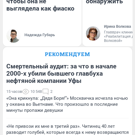
чтобы она не
обнаружить
выглядела как фиаско
Ирина Волкова
Главврач клиник
Надежда Губарь
«Реабилитация д
Волковой»
РЕКОМЕНДУЕМ
Смертельный аудит: за что в начале
2000-х убили бывшего главбуха
нефтяной компании Уфы
15 часов
10 548
2
«Она крикнула: „Дядя Боря!“» Москвичка исчезла ночью
у океана во Вьетнаме. Что произошло в последние
минуты пропажи девушки
«Не привози их мне в третий раз». Читинец 40 лет
разводит голубей, которые всегда к нему возвращаются