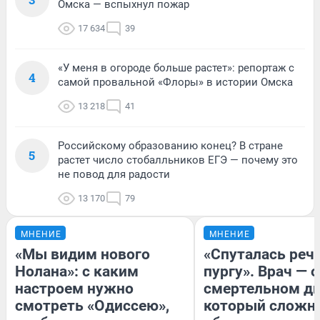
Омска — вспыхнул пожар
17 634
39
«У меня в огороде больше растет»: репортаж с
4
самой провальной «Флоры» в истории Омска
13 218
41
Российскому образованию конец? В стране
5
растет число стобалльников ЕГЭ — почему это
не повод для радости
13 170
79
МНЕНИЕ
МНЕНИЕ
«Мы видим нового
«Спуталась речь
Нолана»: с каким
пургу». Врач — о
настроем нужно
смертельном ди
смотреть «Одиссею»,
который сложн