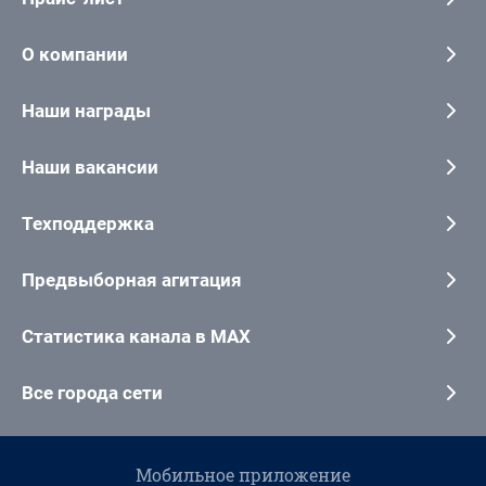
О компании
Наши награды
Наши вакансии
Техподдержка
Предвыборная агитация
Статистика канала в MAX
Все города сети
Мобильное приложение