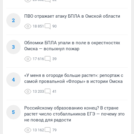
ПВО отражает атаку БПЛА в Омской области
2
18 851
90
Обломки БПЛА упали в поле в окрестностях
3
Омска — вспыхнул пожар
17 616
39
«У меня в огороде больше растет»: репортаж с
4
самой провальной «Флоры» в истории Омска
13 203
41
Российскому образованию конец? В стране
5
растет число стобалльников ЕГЭ — почему это
не повод для радости
13 162
79