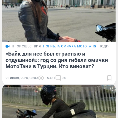
ПРОИСШЕСТВИЯ
ПОГИБЛА ОМИЧКА МОТОТАНЯ
ПОДРОБН
«Байк для нее был страстью и
отдушиной»: год со дня гибели омички
МотоТани в Турции. Кто виноват?
22 июля, 2025, 08:00
15 481
30