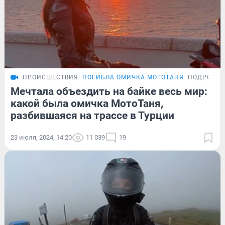
ПРОИСШЕСТВИЯ
ПОГИБЛА ОМИЧКА МОТОТАНЯ
ПОДРОБН
Мечтала объездить на байке весь мир:
какой была омичка МотоТаня,
разбившаяся на трассе в Турции
23 июля, 2024, 14:20
11 039
19