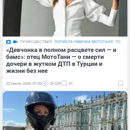
ПРОИСШЕСТВИЯ
ПОГИБЛА ОМИЧКА МОТОТАНЯ
ПОДРО
«Девчонка в полном расцвете сил — и
бамс»: отец МотоТани — о смерти
дочери в жутком ДТП в Турции и
жизни без нее
22 июля, 2026, 07:00
20 229
41