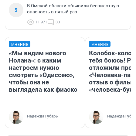
В Омской области объявили беспилотную
5
опасность в пятый раз
11 971
33
МНЕНИЕ
МНЕНИЕ
«Мы видим нового
Колобок-колобо
Нолана»: с каким
тебя боюсь! Ра
настроем нужно
отложили прок
смотреть «Одиссею»,
«Человека-пау
чтобы она не
отзыв о фильм
выглядела как фиаско
«человека-бул
Надежда Губарь
Надежда Губар