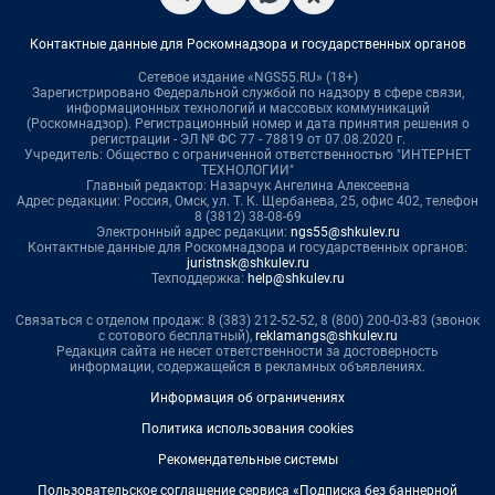
Контактные данные для Роскомнадзора и государственных органов
Сетевое издание «NGS55.RU» (18+)
Зарегистрировано Федеральной службой по надзору в сфере связи,
информационных технологий и массовых коммуникаций
(Роскомнадзор). Регистрационный номер и дата принятия решения о
регистрации - ЭЛ № ФС 77 - 78819 от 07.08.2020 г.
Учредитель: Общество с ограниченной ответственностью "ИНТЕРНЕТ
ТЕХНОЛОГИИ"
Главный редактор: Назарчук Ангелина Алексеевна
Адрес редакции: Россия, Омск, ул. Т. К. Щербанева, 25, офис 402, телефон
8 (3812) 38-08-69
Электронный адрес редакции:
ngs55@shkulev.ru
Контактные данные для Роскомнадзора и государственных органов:
juristnsk@shkulev.ru
Техподдержка:
help@shkulev.ru
Связаться с отделом продаж: 8 (383) 212-52-52, 8 (800) 200-03-83 (звонок
с сотового бесплатный),
reklamangs@shkulev.ru
Редакция сайта не несет ответственности за достоверность
информации, содержащейся в рекламных объявлениях.
Информация об ограничениях
Политика использования cookies
Рекомендательные системы
Пользовательское соглашение сервиса «Подписка без баннерной