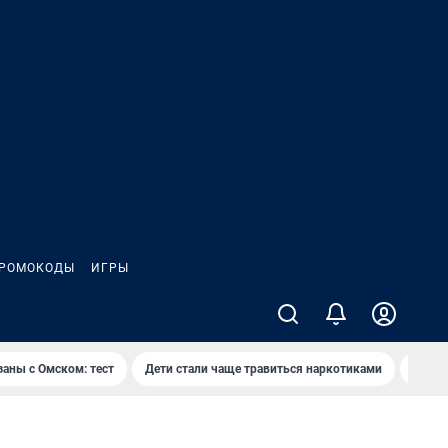
РОМОКОДЫ
ИГРЫ
заны с Омском: тест
Дети стали чаще травиться наркотиками
Появя