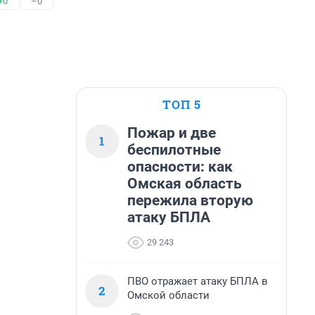
+0
–0
ТОП 5
Пожар и две
1
беспилотные
опасности: как
Омская область
пережила вторую
атаку БПЛА
29 243
ПВО отражает атаку БПЛА в
2
Омской области