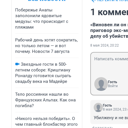
ПЕРЕЙТИ К ПУ
1 комме
Побережье Анапы
заполонили ядовитые
медузы: что происходит с
«Виновен ли он 
пляжами
приговор экс-м
делу об убийст
Рабочий день хотят сократить,
но только летом — и вот
8 мая 2024, 20:22
почему. Новости 7 августа
Звездные гости в 500-
летнем соборе: Криштиану
Роналду готовится сыграть
свадьбу века на Мадейре
Гость
Войти
Тело россиянки нашли во
Французских Альпах. Как она
погибла?
Гость
8 мая 2024, 23
Убилжену и не в
«Никого нельзя победить». О
чем главный блокбастер этого