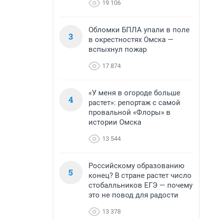
19 106
Обломки БПЛА упали в поле
3
в окрестностях Омска —
вспыхнул пожар
17 874
«У меня в огороде больше
4
растет»: репортаж с самой
провальной «Флоры» в
истории Омска
13 544
Российскому образованию
5
конец? В стране растет число
стобалльников ЕГЭ — почему
это не повод для радости
13 378