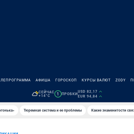
ЕЛЕПРОГРАММА
АФИША
ГОРОСКОП
КУРСЫ ВАЛЮТ
ZODY
П
USD 82,17
СЕЙЧАС
1
ПРОБКИ
+14°C
EUR 94,84
огонька»
Тюремная система и ее проблемы
Какие знаменитости свя