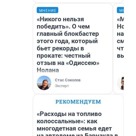
МНЕНИЕ
МНЕНИ
«Никого нельзя
«Мы в
победить». О чем
Нолан
главный блокбастер
настр
этого года, который
смотр
бьет рекорды в
чтобы
прокате: честный
выгля
отзыв на «Одиссею»
Нолана
Стас Соколов
Эксперт
РЕКОМЕНДУЕМ
«Расходы на топливо
колоссальные»: как
многодетная семья едет
на автодоме из Барнаула в