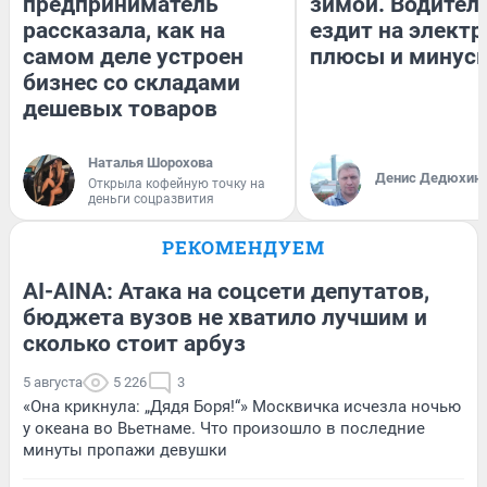
предприниматель
зимой. Водитель
рассказала, как на
ездит на электр
самом деле устроен
плюсы и минус
бизнес со складами
дешевых товаров
Наталья Шорохова
Денис Дедюхин
Открыла кофейную точку на
деньги соцразвития
РЕКОМЕНДУЕМ
AI-AINA: Атака на соцсети депутатов,
бюджета вузов не хватило лучшим и
сколько стоит арбуз
5 августа
5 226
3
«Она крикнула: „Дядя Боря!“» Москвичка исчезла ночью
у океана во Вьетнаме. Что произошло в последние
минуты пропажи девушки