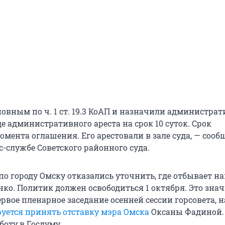
овным по ч. 1 ст. 19.3 КоАП и назначили администрат
е административного ареста на срок 10 суток. Срок
омента оглашения. Его арестовали в зале суда, — соо
с-службе Советского районного суда.
по городу Омску отказались уточнить, где отбывает н
ко. Политик должен освободиться 1 октября. Это знач
рвое пленарное заседание осенней сессии горсовета, н
уется принять отставку мэра Омска
Оксаны Фадиной.
боту в Госдуму.