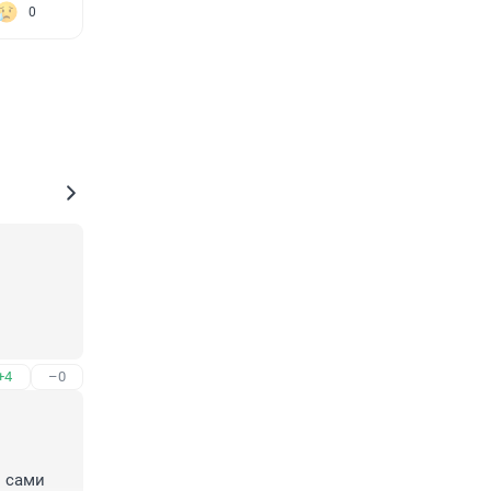
0
+4
–0
-
 
сами 
ону? Да 
 сами 