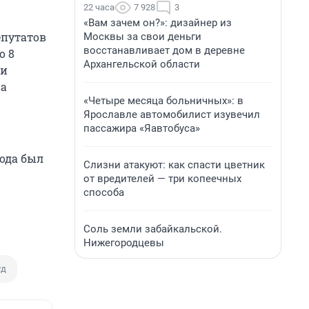
22 часа
7 928
3
«Вам зачем он?»: дизайнер из
епутатов
Москвы за свои деньги
восстанавливает дом в деревне
о 8
Архангельской области
 и
ва
«Четыре месяца больничных»: в
Ярославле автомобилист изувечил
пассажира «Яавтобуса»
года был
Слизни атакуют: как спасти цветник
от вредителей — три копеечных
способа
Соль земли забайкальской.
Нижегородцевы
уд