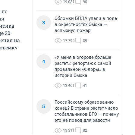
19 031
90
 по
ия
Обломки БПЛА упали в поле
3
в окрестностях Омска —
литика
вспыхнул пожар
е 20
шения на
17 795
39
 съемку
«У меня в огороде больше
4
растет»: репортаж с самой
провальной «Флоры» в
истории Омска
13 461
41
Российскому образованию
5
конец? В стране растет число
стобалльников ЕГЭ — почему
это не повод для радости
13 311
82