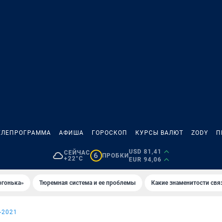
ЕЛЕПРОГРАММА
АФИША
ГОРОСКОП
КУРСЫ ВАЛЮТ
ZODY
П
USD 81,41
СЕЙЧАС
6
ПРОБКИ
+22°C
EUR 94,06
огонька»
Тюремная система и ее проблемы
Какие знаменитости свя
-2021