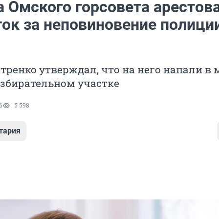
а Омского горсовета арестов
ток за неповиновение полици
ренко утверждал, что на него напали в
избирательном участке
6
5 598
тария