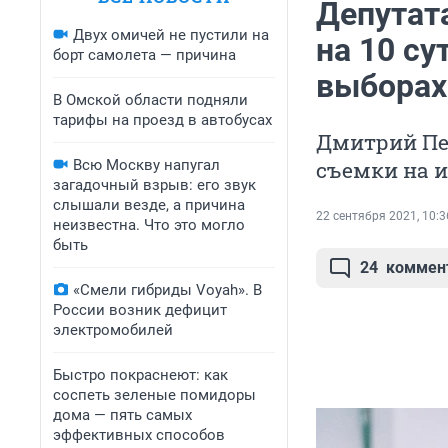
Депутат
Двух омичей не пустили на
на 10 су
борт самолета — причина
выборах
В Омской области подняли
тарифы на проезд в автобусах
Дмитрий Пет
Всю Москву напугал
съемки на 
загадочный взрыв: его звук
слышали везде, а причина
22 сентября 2021, 10:3
неизвестна. Что это могло
быть
24
коммен
«Смели гибриды Voyah». В
России возник дефицит
электромобилей
Быстро покраснеют: как
соспеть зеленые помидоры
дома — пять самых
эффективных способов