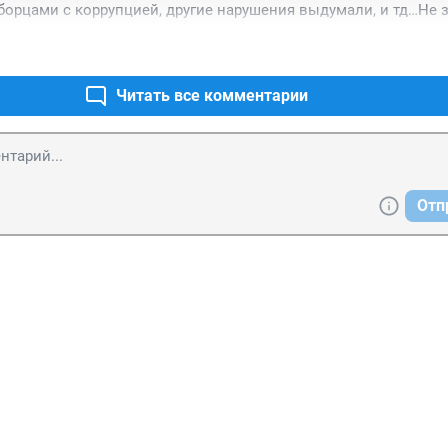
борцами с коррупцией, другие нарушения выдумали, и тд…Не з
енко сказала по России 24, что было в этот раз беспрецедент
то чудно! — сказал Винтик. — Зачем же вы слушаетесь полицей
апада в наши выборы ❗️Но люди оказались политически 
 их называете, богачей?

и, и полностью поддержали курс президента! А сами выборы
редвзятой обстановке❗️
Читать все комментарии
е послушайся, когда в их руках все: и земля, и фабрики, и день
! — Колосок пригорюнился. — Теперь вот явлюсь домой, — ска
 схватят меня и посадят в кутузку.
Отп