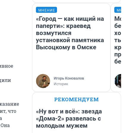
МНЕНИЕ
МНЕНИ
«Город — как нищий на
Мой б
паперти»: краевед
береж
возмутился
хотел
установкой памятника
тысяч
Высоцкому в Омске
креди
приех
безоп
ивное
Игорь Коновалов
бщили
Историк
РЕКОМЕНДУЕМ
аказание
«Ну вот и всё»: звезда
ит, что
«Дома-2» развелась с
а
молодым мужем
 Она