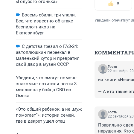
«Голубого огонька»
0
Восемь сбили, три упали.
Увидели опечатку? В
Все, что известно об атаке
беспилотников на
Екатеринбург
С детства грезил о ГАЗ-24:
КОММЕНТАР
автоплюшкин переехал в
маленький хутор и превратил
свой двор в музей СССР
Гость
22 сентября 20
Убедили, что смогут помочь:
из книги «Незнай
знакомые похитили почти 3
миллиона у бойца СВО из
— А кто такие э
Омска
— Бандиты! — с 
«Это общий ребенок, а не „муж
настоящему, обя
Гость
помогает“»: истории семей,
действительност
22 сентября 20
где в декрет ушел отец
настоящие граби
Правильно сдела
придумывают. А к
нарушения, Кто 
мне всё равно!
