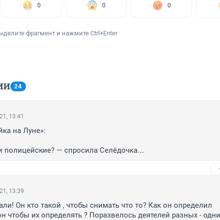
0
0
0
ыделите фрагмент и нажмите Ctrl+Enter
ИИ
24
21, 13:41
ка на Луне»:

ти полицейские? — спросила Селёдочка.

раздражением сказал Колосок. — Честное слово, бандиты! По
занность полицейских — защищать население от грабителей, в
и же они защищают лишь богачей. А богачи-то и есть самые 
21, 13:39
тели. Только грабят они нас, прикрываясь законами, которые 
ли! Он кто такой , чтобы снимать что то? Как он определил 
акая, скажите, разница, по закону меня ограбят или не по зак
он чтобы их определять ? Поразвелось деятелей разных - одни