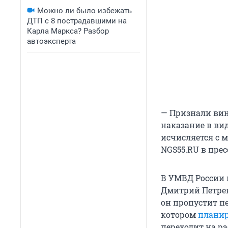
Можно ли было избежать
ДТП с 8 пострадавшими на
Карла Маркса? Разбор
автоэксперта
— Признали вин
наказание в вид
исчисляется с м
NGS55.RU в прес
В УМВД России 
Дмитрий Петрен
он пропустит пе
котором
планир
переходит на ра