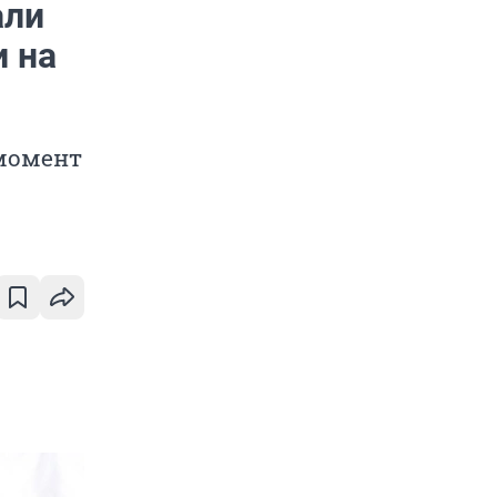
али
и на
 момент