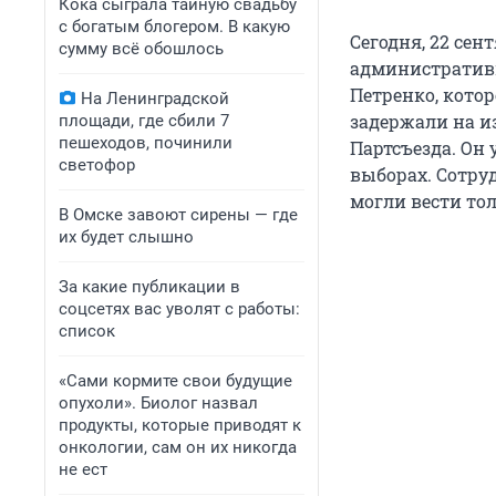
Кока сыграла тайную свадьбу
с богатым блогером. В какую
Сегодня, 22 сен
сумму всё обошлось
административн
Петренко, кото
На Ленинградской
задержали на и
площади, где сбили 7
пешеходов, починили
Партсъезда. Он
светофор
выборах. Сотру
могли вести то
В Омске завоют сирены — где
их будет слышно
За какие публикации в
соцсетях вас уволят с работы:
список
«Сами кормите свои будущие
опухоли». Биолог назвал
продукты, которые приводят к
онкологии, сам он их никогда
не ест