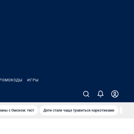
РОМОКОДЫ
ИГРЫ
заны с Омском: тест
Дети стали чаще травиться наркотиками
Появя