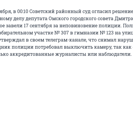
тября, в 00:10 Советский районный суд огласил решение
ому делу депутата Омского городского совета Дмитр
рое завели 17 сентября за неповиновение полиции. По
збирательном участке № 307 в гимназии № 123 на улиц
 утверждал в своем телеграм-канале, что снимал нару
дник полиции потребовал выключить камеру, так как
лько аккредитованные журналисты или наблюдатели.