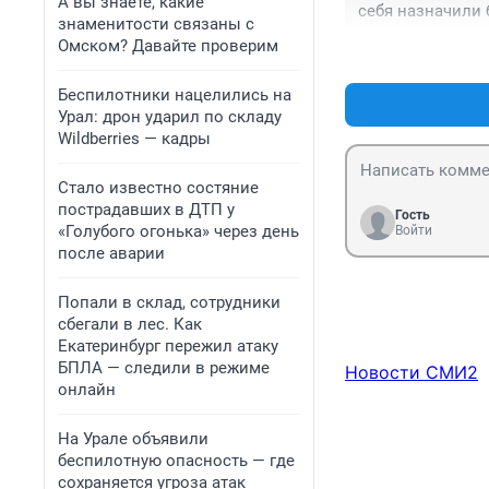
А вы знаете, какие
себя назначили 
знаменитости связаны с
Валентина Матви
— Тут у вас как-
Омском? Давайте проверим
вмешательство з
ещё этих… как вы
мотивированным
Беспилотники нацелились на
в честной, и неп
— Попробуй тут н
Урал: дрон ударил по складу
вдобавок оружие
Wildberries — кадры
— а полицейские
Стало известно состяние
пострадавших в ДТП у
Гость
«Голубого огонька» через день
Войти
после аварии
Попали в склад, сотрудники
сбегали в лес. Как
Екатеринбург пережил атаку
БПЛА — следили в режиме
Новости СМИ2
онлайн
На Урале объявили
беспилотную опасность — где
сохраняется угроза атак