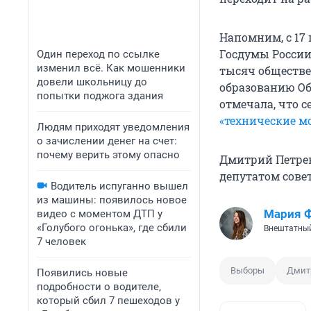
Напомним, с 17
Госдумы России
Один переход по ссылке
изменил всё. Как мошенники
тысяч обществе
довели школьницу до
образованию Об
попытки поджога здания
отмечала, что 
«технические м
Людям приходят уведомления
о зачислении денег на счет:
почему верить этому опасно
Дмитрий Петрен
депутатом сове
Водитель испуганно вышел
из машины: появилось новое
Мария 
видео с моментом ДТП у
«Голубого огонька», где сбили
Внештатный
7 человек
Выборы
Дмит
Появились новые
подробности о водителе,
который сбил 7 пешеходов у