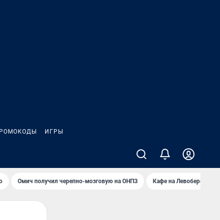
РОМОКОДЫ
ИГРЫ
о
Омич получил черепно-мозговую на ОНПЗ
Кафе на Левобережье в