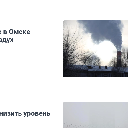
е в Омске
здух
низить уровень