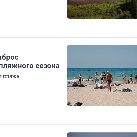
ыброс
пляжного сезона
м пляже