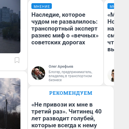
МНЕНИЕ
МНЕНИЕ
Наследие, которое
«Мы ви
чудом не развалилось:
Нолана
транспортный эксперт
настро
разнес миф о «вечных»
смотре
советских дорогах
чтобы 
выгляд
Олег Арефьев
Блогер, предприниматель,
На
владелец в транспортном
бизнесе
РЕКОМЕНДУЕМ
«Не привози их мне в
третий раз». Читинец 40
лет разводит голубей,
которые всегда к нему