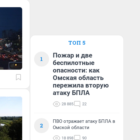
ТОП 5
Пожар и две
1
беспилотные
опасности: как
Омская область
пережила вторую
атаку БПЛА
28 885
22
ПВО отражает атаку БПЛА в
2
Омской области
18 898
90