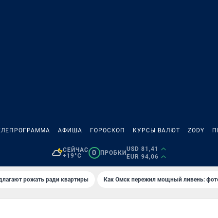
ЕЛЕПРОГРАММА
АФИША
ГОРОСКОП
КУРСЫ ВАЛЮТ
ZODY
П
USD 81,41
СЕЙЧАС
0
ПРОБКИ
+19°C
EUR 94,06
длагают рожать ради квартиры
Как Омск пережил мощный ливень: фот