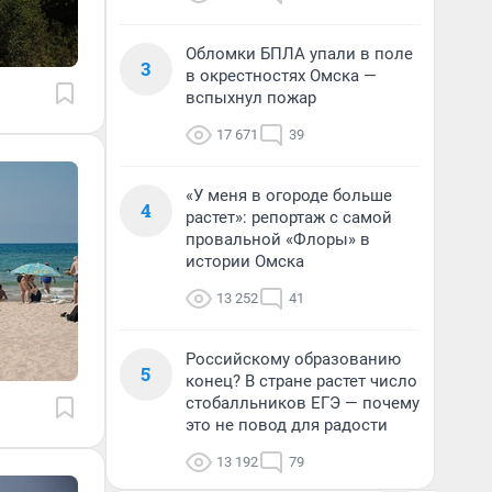
Обломки БПЛА упали в поле
3
в окрестностях Омска —
вспыхнул пожар
17 671
39
«У меня в огороде больше
4
растет»: репортаж с самой
провальной «Флоры» в
истории Омска
13 252
41
Российскому образованию
5
конец? В стране растет число
стобалльников ЕГЭ — почему
это не повод для радости
13 192
79