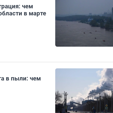
рация: чем
области в марте
а в пыли: чем