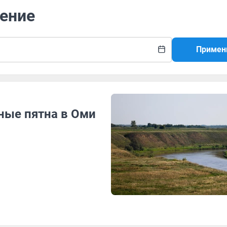
нение
Примен
ные пятна в Оми