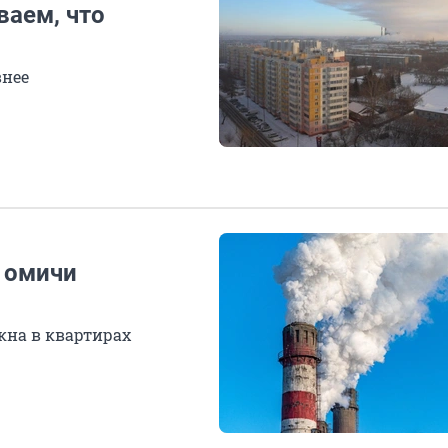
аем, что
внее
 омичи
кна в квартирах