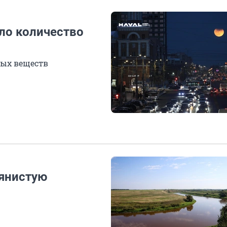
ло количество
ных веществ
лянистую