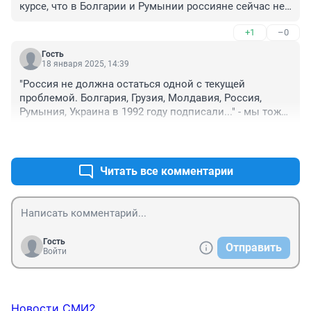
курсе, что в Болгарии и Румынии россияне сейчас не 
отдыхают. И что на черноморском побережье Турции 
+1
–0
активного завозного туризма тоже нет. В одном прав 
- в том, что нужно всем черноморским побережьем 
Гость
решать проблему мазута.
18 января 2025, 14:39
"Россия не должна остаться одной с текущей 
проблемой. Болгария, Грузия, Молдавия, Россия, 
Румыния, Украина в 1992 году подписали..." - мы тоже 
много чего подписали в те годы, а толку? 

+3
–0
Если наш мазут будет загрязнять зарубежные пляжи, 
придется отвечать за наши ржавые посудины.
Читать все комментарии
Гость
Отправить
Войти
Новости СМИ2