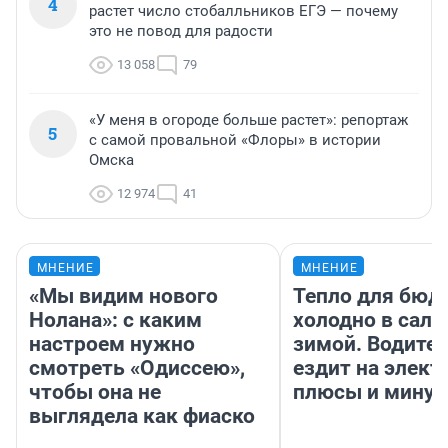
4
растет число стобалльников ЕГЭ — почему
это не повод для радости
13 058
79
«У меня в огороде больше растет»: репортаж
5
с самой провальной «Флоры» в истории
Омска
12 974
41
МНЕНИЕ
МНЕНИЕ
«Мы видим нового
Тепло для бюд
Нолана»: с каким
холодно в сало
настроем нужно
зимой. Водител
смотреть «Одиссею»,
ездит на элект
чтобы она не
плюсы и мину
выглядела как фиаско