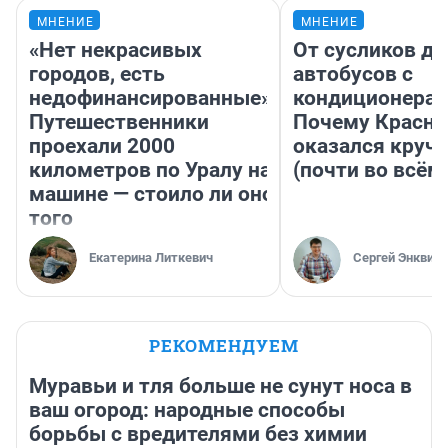
МНЕНИЕ
МНЕНИЕ
«Нет некрасивых
От сусликов до
городов, есть
автобусов с
недофинансированные».
кондиционерам
Путешественники
Почему Красно
проехали 2000
оказался круч
километров по Уралу на
(почти во всём
машине — стоило ли оно
того
Екатерина Литкевич
Сергей Энквист
РЕКОМЕНДУЕМ
Муравьи и тля больше не сунут носа в
ваш огород: народные способы
борьбы с вредителями без химии