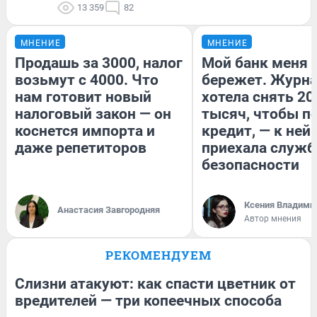
13 359
82
МНЕНИЕ
МНЕНИЕ
Продашь за 3000, налог
Мой банк меня
возьмут с 4000. Что
бережет. Журн
нам готовит новый
хотела снять 20
налоговый закон — он
тысяч, чтобы п
коснется импорта и
кредит, — к ней
даже репетиторов
приехала служб
безопасности
Ксения Владими
Анастасия Завгородняя
Автор мнения
РЕКОМЕНДУЕМ
Слизни атакуют: как спасти цветник от
вредителей — три копеечных способа