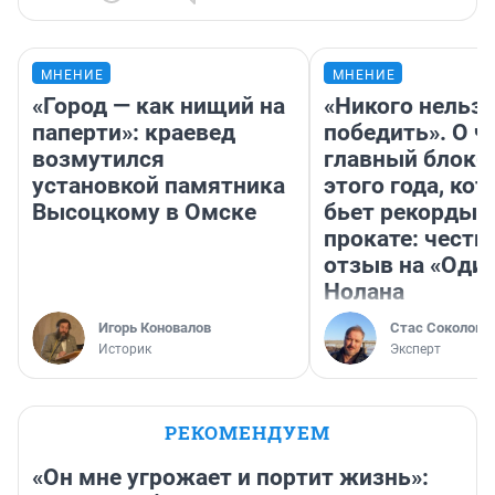
МНЕНИЕ
МНЕНИЕ
«Город — как нищий на
«Никого нельз
паперти»: краевед
победить». О ч
возмутился
главный блокб
установкой памятника
этого года, ко
Высоцкому в Омске
бьет рекорды 
прокате: честн
отзыв на «Оди
Нолана
Игорь Коновалов
Стас Соколов
Историк
Эксперт
РЕКОМЕНДУЕМ
«Он мне угрожает и портит жизнь»: