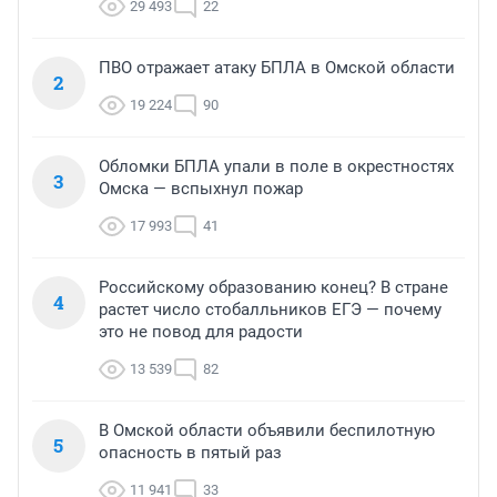
29 493
22
ПВО отражает атаку БПЛА в Омской области
2
19 224
90
Обломки БПЛА упали в поле в окрестностях
3
Омска — вспыхнул пожар
17 993
41
Российскому образованию конец? В стране
4
растет число стобалльников ЕГЭ — почему
это не повод для радости
13 539
82
В Омской области объявили беспилотную
5
опасность в пятый раз
11 941
33