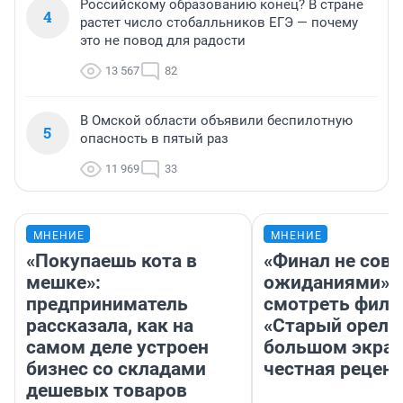
Российскому образованию конец? В стране
4
растет число стобалльников ЕГЭ — почему
это не повод для радости
13 567
82
В Омской области объявили беспилотную
5
опасность в пятый раз
11 969
33
МНЕНИЕ
МНЕНИЕ
«Покупаешь кота в
«Финал не совп
мешке»:
ожиданиями»: 
предприниматель
смотреть фил
рассказала, как на
«Старый орел» 
самом деле устроен
большом экран
бизнес со складами
честная рецен
дешевых товаров