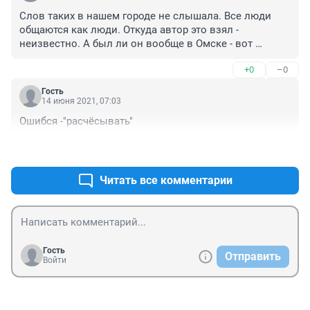
Слов таких в нашем городе не слышала. Все люди 
общаются как люди. Откуда автор это взял - 
неизвестно. А был ли он вообще в Омске - вот 
вопрос. Я сама коренная омичка, но ничего 
+0
–0
подобного никогда не слышала, хотя общаюсь с 
разными социальными слоями населения.
Гость
14 июня 2021, 07:03
Ошибся -"расчёсывать"
+0
–0
Читать все комментарии
Гость
Отправить
Войти