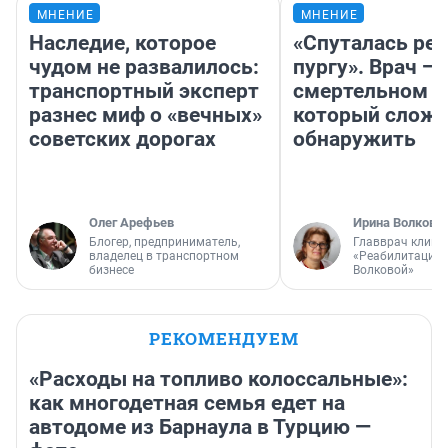
МНЕНИЕ
МНЕНИЕ
Наследие, которое
«Спуталась реч
чудом не развалилось:
пургу». Врач — 
транспортный эксперт
смертельном д
разнес миф о «вечных»
который слож
советских дорогах
обнаружить
Олег Арефьев
Ирина Волкова
Блогер, предприниматель,
Главврач клини
владелец в транспортном
«Реабилитация 
бизнесе
Волковой»
РЕКОМЕНДУЕМ
«Расходы на топливо колоссальные»:
как многодетная семья едет на
автодоме из Барнаула в Турцию —