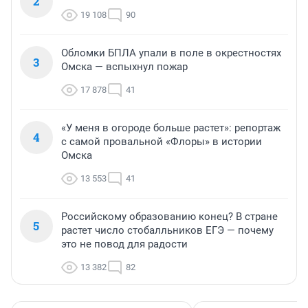
2
19 108
90
Обломки БПЛА упали в поле в окрестностях
3
Омска — вспыхнул пожар
17 878
41
«У меня в огороде больше растет»: репортаж
4
с самой провальной «Флоры» в истории
Омска
13 553
41
Российскому образованию конец? В стране
5
растет число стобалльников ЕГЭ — почему
это не повод для радости
13 382
82