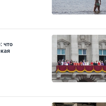
: что
ская