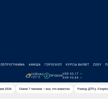
ЕЛЕПРОГРАММА
АФИША
ГОРОСКОП
КУРСЫ ВАЛЮТ
ZODY
П
USD 82,17
СЕЙЧАС
2
ПРОБКИ
+27°C
EUR 94,84
ени 2026
Сбили 7 человек — все, что известно
Разбор ДТП у «Голубо