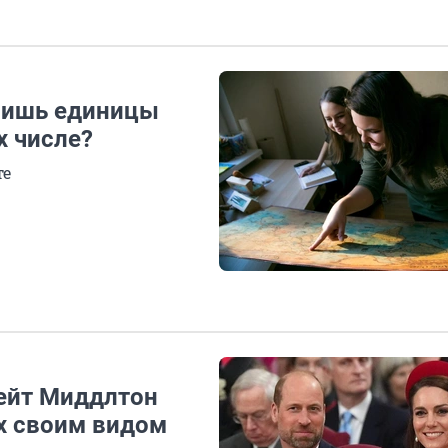
лишь единицы
х числе?
те
Кейт Миддлтон
х своим видом