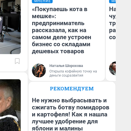
МНЕНИЕ
МНЕНИЕ
«Покупаешь кота в
Наслед
мешке»:
чудом 
предприниматель
трансп
рассказала, как на
разнес
самом деле устроен
советс
бизнес со складами
дешевых товаров
Ол
Наталья Шорохова
Бл
Открыла кофейную точку на
вл
деньги соцразвития
би
РЕКОМЕНДУЕМ
Не нужно выбрасывать и
сжигать ботву помидоров
и картофеля! Как я нашла
лучшее удобрение для
яблони и малины