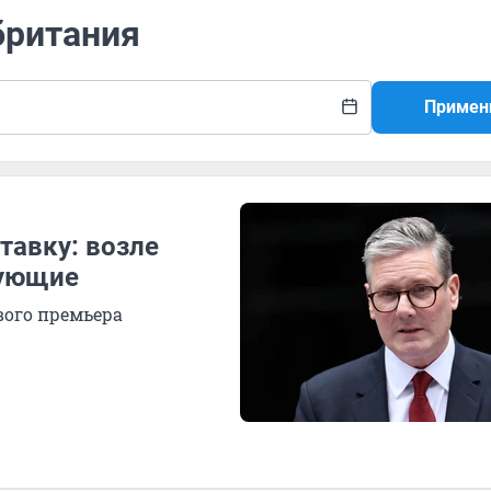
британия
Примен
тавку: возле
тующие
вого премьера