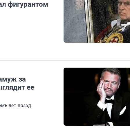
ал фигурантом
амуж за
ыглядит ее
мь лет назад