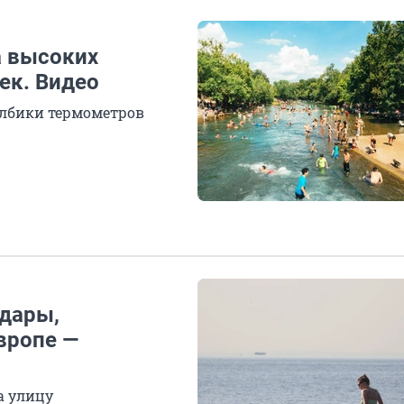
а высоких
ек. Видео
олбики термометров
удары,
вропе —
а улицу