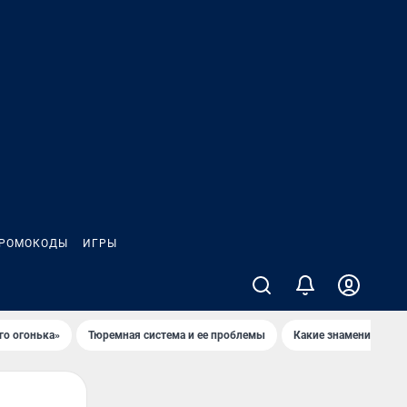
РОМОКОДЫ
ИГРЫ
го огонька»
Тюремная система и ее проблемы
Какие знаменитости 