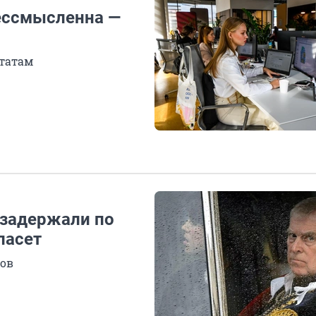
ессмысленна —
татам
 задержали по
пасет
лов