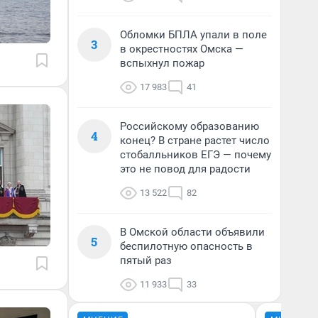
Обломки БПЛА упали в поле
3
в окрестностях Омска —
вспыхнул пожар
17 983
41
Российскому образованию
4
конец? В стране растет число
стобалльников ЕГЭ — почему
это не повод для радости
13 522
82
В Омской области объявили
5
беспилотную опасность в
пятый раз
11 933
33