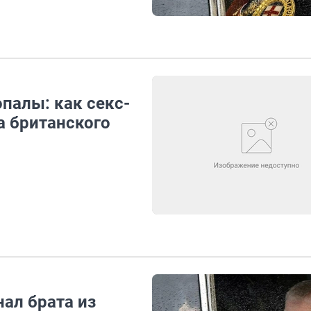
опалы: как секс-
 британского
нал брата из