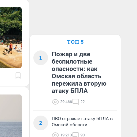
ТОП 5
Пожар и две
1
беспилотные
опасности: как
Омская область
пережила вторую
атаку БПЛА
29 466
22
ПВО отражает атаку БПЛА в
2
Омской области
19 210
90