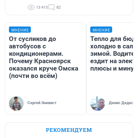
13 413
82
МНЕНИЕ
МНЕНИЕ
От сусликов до
Тепло для бюд
автобусов с
холодно в сало
кондиционерами.
зимой. Водител
Почему Красноярск
ездит на элект
оказался круче Омска
плюсы и мину
(почти во всём)
Сергей Энквист
Денис Дедюхи
РЕКОМЕНДУЕМ