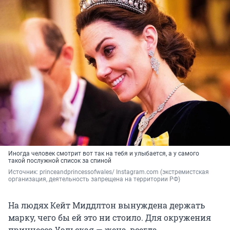
Иногда человек смотрит вот так на тебя и улыбается, а у самого
такой послужной список за спиной
Источник: 
princeandprincessofwales/ Instagram.com (экстремистская 
организация, деятельность запрещена на территории РФ)
На людях Кейт Миддлтон вынуждена держать
марку, чего бы ей это ни стоило. Для окружения
принцесса Уэльская — жена, всегда