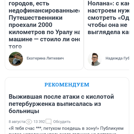
городов, есть
Нолана»: с как
недофинансированные».
настроем нужн
Путешественники
смотреть «Оди
проехали 2000
чтобы она не
километров по Уралу на
выглядела как
машине — стоило ли оно
того
Екатерина Литкевич
Надежда Губар
РЕКОМЕНДУЕМ
Выжившая после атаки с кислотой
петербурженка выписалась из
больницы
8 августа
13 392
Обсудить
«Я тебя счас ***, петухом поедешь в зону!» Публикуем