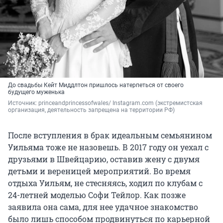
До свадьбы Кейт Миддлтон пришлось натерпеться от своего
будущего муженька
Источник: 
princeandprincessofwales/ Instagram.com (экстремистская 
организация, деятельность запрещена на территории РФ)
После вступления в брак идеальным семьянином
Уильяма тоже не назовешь. В 2017 году он уехал с
друзьями в Швейцарию, оставив жену с двумя
детьми и вереницей мероприятий. Во время
отдыха Уильям, не стесняясь, ходил по клубам с
24-летней моделью Софи Тейлор. Как позже
заявила она сама, для нее удачное знакомство
было лишь способом продвинуться по карьерной