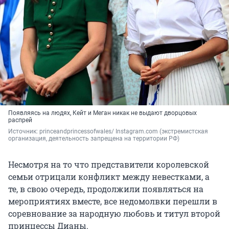
Появляясь на людях, Кейт и Меган никак не выдают дворцовых
распрей
Источник: 
princeandprincessofwales/ Instagram.com (экстремистская 
организация, деятельность запрещена на территории РФ)
Несмотря на то что представители королевской
семьи отрицали конфликт между невестками, а
те, в свою очередь, продолжили появляться на
мероприятиях вместе, все недомолвки перешли в
соревнование за народную любовь и титул второй
принцессы Дианы.