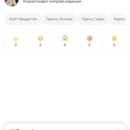
Корреспондент evergreen-редакции
Кейт Миддлтон
Принц Уильям
Принц Гарри
Корона
0
0
0
0
0