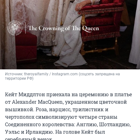
Источник: 
theroyalfamily / Instagram.com (соцсеть запрещена на 
территории РФ)
Кейт Миддлтон приехала на церемонию в платье
от Alexander MacQueen, украшенном цветочной
вышивкой. Роза, нарцисс, трилистник и
чертополох символизируют четыре страны
Соединенного королевства: Англию, Шотландию,
Уэльс и Ирландию. На голове Кейт был
серебряный венок.