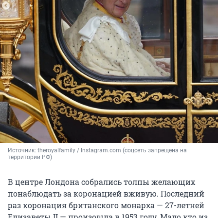
Источник: 
theroyalfamily / Instagram.com (соцсеть запрещена на 
территории РФ)
В центре Лондона собрались толпы желающих
понаблюдать за коронацией вживую. Последний
раз коронация британского монарха — 27-летней
Елизаветы II — произошла в 1953 году. Мало кто из