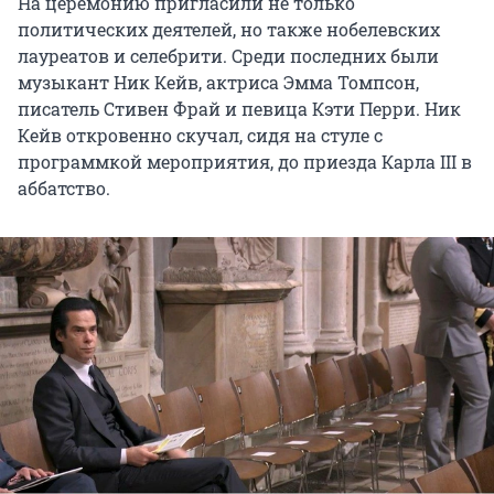
На церемонию пригласили не только
политических деятелей, но также нобелевских
лауреатов и селебрити. Среди последних были
музыкант Ник Кейв, актриса Эмма Томпсон,
писатель Стивен Фрай и певица Кэти Перри. Ник
Кейв откровенно скучал, сидя на стуле с
программкой мероприятия, до приезда Карла III в
аббатство.