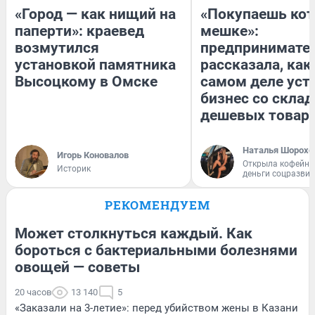
«Город — как нищий на
«Покупаешь кот
паперти»: краевед
мешке»:
возмутился
предпринимате
установкой памятника
рассказала, как
Высоцкому в Омске
самом деле уст
бизнес со скла
дешевых товар
Наталья Шорохо
Игорь Коновалов
Открыла кофейну
Историк
деньги соцразви
РЕКОМЕНДУЕМ
Может столкнуться каждый. Как
бороться с бактериальными болезнями
овощей — советы
20 часов
13 140
5
«Заказали на 3-летие»: перед убийством жены в Казани