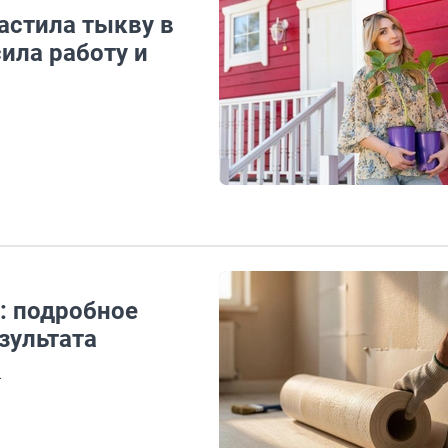
растила тыкву в
ила работу и
: подробное
зультата
ы