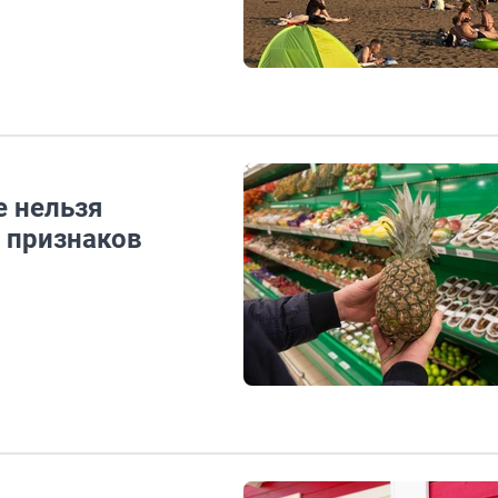
е нельзя
х признаков