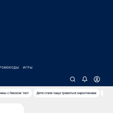
РОМОКОДЫ
ИГРЫ
заны с Омском: тест
Дети стали чаще травиться наркотиками
Появя