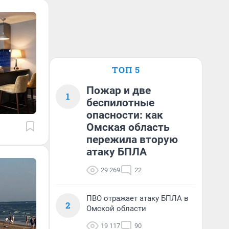
ТОП 5
Пожар и две
1
беспилотные
опасности: как
Омская область
пережила вторую
атаку БПЛА
29 269
22
ПВО отражает атаку БПЛА в
2
Омской области
19 117
90