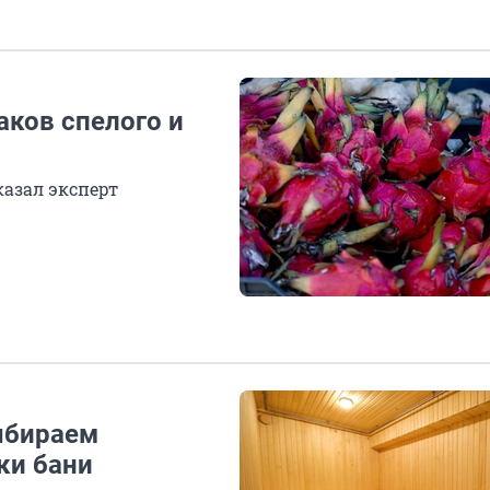
аков спелого и
азал эксперт
выбираем
ки бани