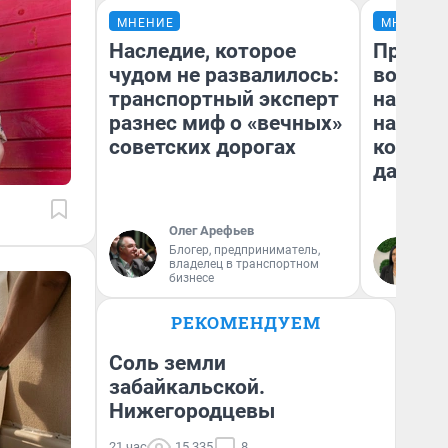
МНЕНИЕ
МНЕНИЕ
Наследие, которое
Продаш
чудом не развалилось:
возьмут
транспортный эксперт
нам го
разнес миф о «вечных»
налого
советских дорогах
коснет
даже р
Олег Арефьев
Блогер, предприниматель,
Ан
владелец в транспортном
бизнесе
РЕКОМЕНДУЕМ
Соль земли
забайкальской.
Нижегородцевы
21 час
15 335
8