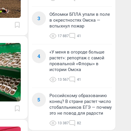
Обломки БПЛА упали в поле
3
в окрестностях Омска —
вспыхнул пожар
17 887
41
«У меня в огороде больше
4
растет»: репортаж с самой
провальной «Флоры» в
истории Омска
13 567
41
Российскому образованию
5
конец? В стране растет число
стобалльников ЕГЭ — почему
это не повод для радости
13 387
82