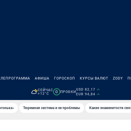
ЕЛЕПРОГРАММА
АФИША
ГОРОСКОП
КУРСЫ ВАЛЮТ
ZODY
П
USD 82,17
СЕЙЧАС
0
ПРОБКИ
+12°C
EUR 94,84
огонька»
Тюремная система и ее проблемы
Какие знаменитости свя