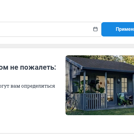
Примен
том не пожалеть:
огут вам определиться