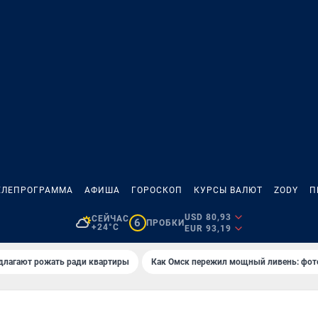
ЕЛЕПРОГРАММА
АФИША
ГОРОСКОП
КУРСЫ ВАЛЮТ
ZODY
П
USD 80,93
СЕЙЧАС
6
ПРОБКИ
+24°C
EUR 93,19
длагают рожать ради квартиры
Как Омск пережил мощный ливень: фот