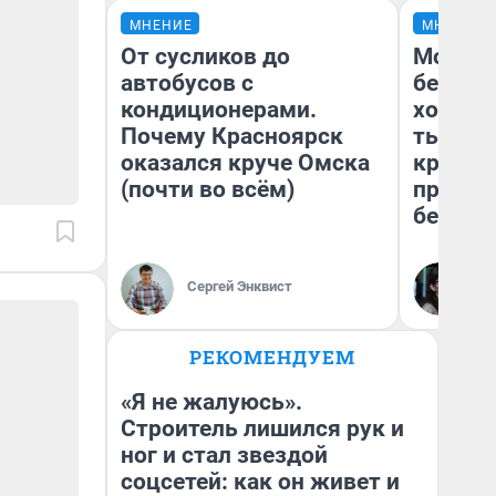
МНЕНИЕ
МНЕНИЕ
От сусликов до
Мой ба
автобусов с
береже
кондиционерами.
хотела 
Почему Красноярск
тысяч,
оказался круче Омска
кредит,
(почти во всём)
приеха
безопа
Кс
Сергей Энквист
Ав
РЕКОМЕНДУЕМ
«Я не жалуюсь».
Строитель лишился рук и
ног и стал звездой
соцсетей: как он живет и