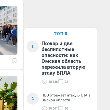
ТОП 5
Пожар и две
1
беспилотные
опасности: как
Омская область
пережила вторую
атаку БПЛА
28 636
22
ПВО отражает атаку БПЛА в
2
Омской области
18 661
90