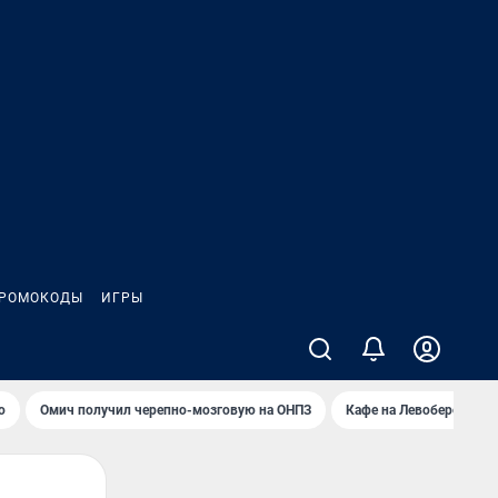
РОМОКОДЫ
ИГРЫ
о
Омич получил черепно-мозговую на ОНПЗ
Кафе на Левобережье в