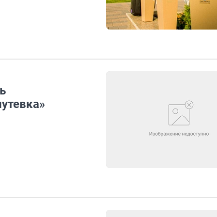
ь
путевка»