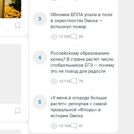
Обломки БПЛА упали в поле
3
в окрестностях Омска —
вспыхнул пожар
17 539
39
Российскому образованию
4
конец? В стране растет число
стобалльников ЕГЭ — почему
это не повод для радости
13 118
79
«У меня в огороде больше
5
растет»: репортаж с самой
провальной «Флоры» в
истории Омска
13 104
41