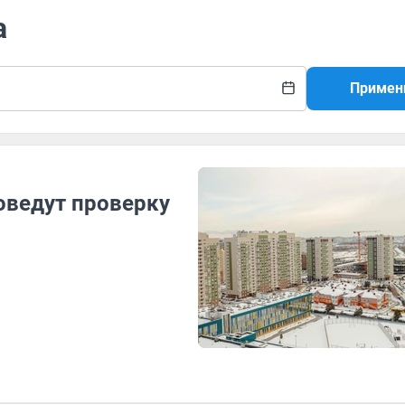
а
Примен
оведут проверку