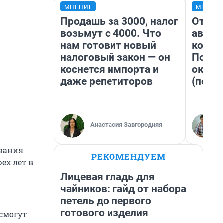
МНЕНИЕ
МНЕНИ
Продашь за 3000, налог
От су
возьмут с 4000. Что
автоб
нам готовит новый
конди
налоговый закон — он
Почем
коснется импорта и
оказа
даже репетиторов
(почти
Анастасия Завгородняя
ования
РЕКОМЕНДУЕМ
ех лет в
Лицевая гладь для
чайников: гайд от набора
петель до первого
готового изделия
 смогут