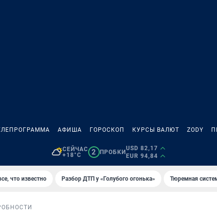
ЕЛЕПРОГРАММА
АФИША
ГОРОСКОП
КУРСЫ ВАЛЮТ
ZODY
П
USD 82,17
СЕЙЧАС
2
ПРОБКИ
+18°C
EUR 94,84
се, что известно
Разбор ДТП у «Голубого огонька»
Тюремная систе
РОБНОСТИ