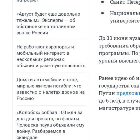
натворил
Санкт-Пете
Национальн
«Август будет еще довольно
университе
тяжелым». Эксперты — об
обстановке на топливном
рынке России
До 30 июня вуз
требования обр
Не работают аэропорты и
программы. По 
мобильный интернет: в
нескольких регионах
уровни высшего 
объявили ракетную опасность
Ранее идею об 
Дома и автомобили в огне,
государства оз
мирные жители погибли: что
известно о налетах дронов на
Путин
предложи
Россию
до 6 лет), в сл
магистратуре и
«Колобок» собрал 100 млн за
два дня проката, но фанаты
Человека-паука объявили ему
войну. Разбираемся в
скандале