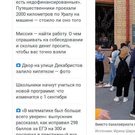
есть недофинансированные».
Путешественники проехали
2000 километров по Уралу на
машине — стоило ли оно того
Миссия — найти работу. О чем
спрашивать на собеседовании
и сколько денег просить,
чтобы вас точно взяли
Двор на улице Декабристов
залило кипятком — фото
Школьники начнут учиться по
новой программе: что
изменится с 1 сентября
«В математике был больше
всего уверен»: выпускник
рассказал, как исправил 298
Вместо бакалавриата б
баллов за ЕГЭ на 300 и
Источник: 
Ирина Шаров
поступил в престижный вуз