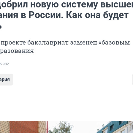
добрил новую систему высше
ния в России. Как она будет
ь
 проекте бакалавриат заменен «базовым
бразования
6 982
ария