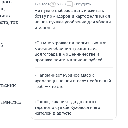
орого
17 часов
9 067
Обсудить
ас,
Не нужно выбрасывать и сжигать
листа
ботву помидоров и картофеля! Как я
ста, так
нашла лучшее удобрение для яблони
и малины
«Он мне угрожает и портит жизнь»:
26
москвич обвинил турагента из
Волгограда в мошенничестве и
пропаже почти миллиона рублей
«Напоминает куриное мясо»:
ярославцы нашли в лесу необычный
льский
гриб — что это
«Плохо, как никогда до этого»:
 «МИСиС»
таролог о судьбе Кузбасса и его
жителей в августе