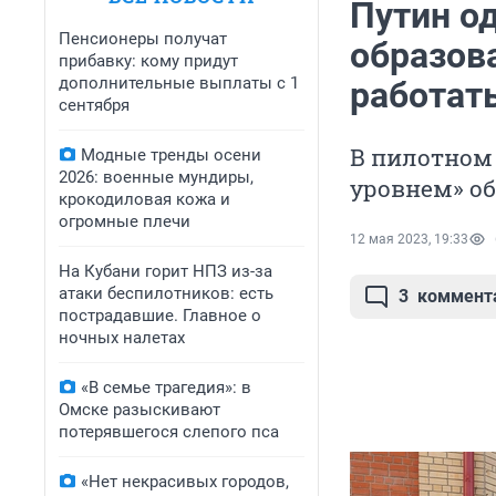
Путин о
Пенсионеры получат
образова
прибавку: кому придут
дополнительные выплаты с 1
работат
сентября
В пилотном
Модные тренды осени
2026: военные мундиры,
уровнем» о
крокодиловая кожа и
огромные плечи
12 мая 2023, 19:33
На Кубани горит НПЗ из-за
атаки беспилотников: есть
3
коммент
пострадавшие. Главное о
ночных налетах
«В семье трагедия»: в
Омске разыскивают
потерявшегося слепого пса
«Нет некрасивых городов,