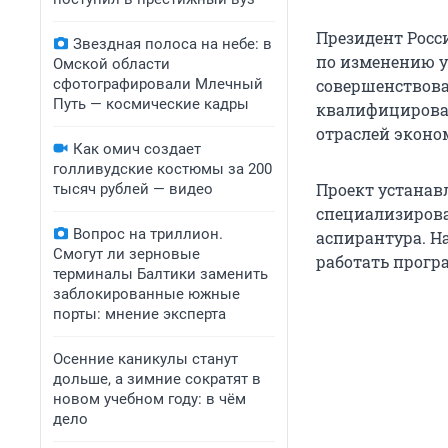
Президент Рос
Звездная полоса на небе: в
по изменению у
Омской области
сфотографировали Млечный
совершенствова
Путь — космические кадры
квалифицирован
отраслей эконо
Как омич создает
голливудские костюмы за 200
Проект устанав
тысяч рублей — видео
специализирова
Вопрос на триллион.
аспирантура. Н
Смогут ли зерновые
работать прогр
терминалы Балтики заменить
заблокированные южные
порты: мнение эксперта
Осенние каникулы станут
дольше, а зимние сократят в
новом учебном году: в чём
дело