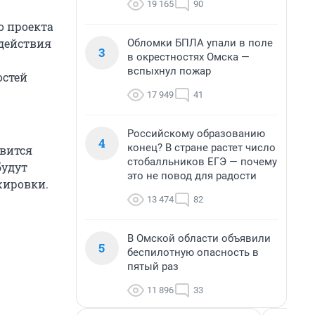
19 165
90
о проекта
одействия
Обломки БПЛА упали в поле
3
в окрестностях Омска —
вспыхнул пожар
остей
17 949
41
Российскому образованию
4
конец? В стране растет число
вится
стобалльников ЕГЭ — почему
будут
это не повод для радости
жировки.
13 474
82
В Омской области объявили
5
беспилотную опасность в
пятый раз
11 896
33