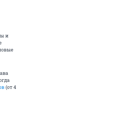
ты и
е
 новые
лава
огда
ов
(от 4