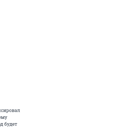
нсировал
ему
д будет