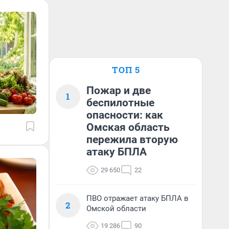
ТОП 5
Пожар и две
1
беспилотные
опасности: как
Омская область
пережила вторую
атаку БПЛА
29 650
22
ПВО отражает атаку БПЛА в
2
Омской области
19 286
90