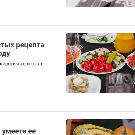
стых рецепта
оду
праздничный стол
 умеете ее