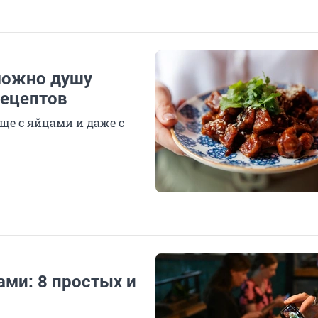
можно душу
рецептов
ще с яйцами и даже с
ми: 8 простых и