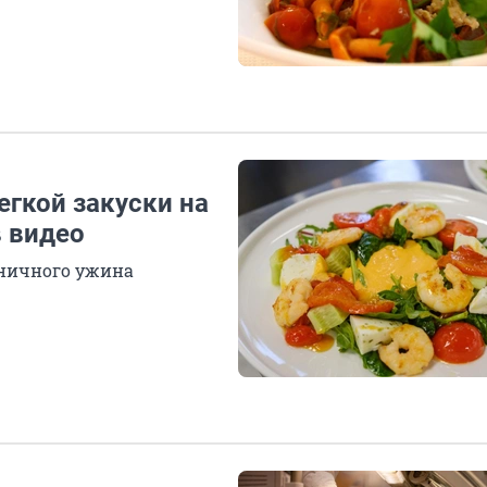
егкой закуски на
в видео
дничного ужина