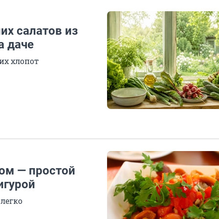
них салатов из
а даче
их хлопот
цом — простой
фигурой
 легко