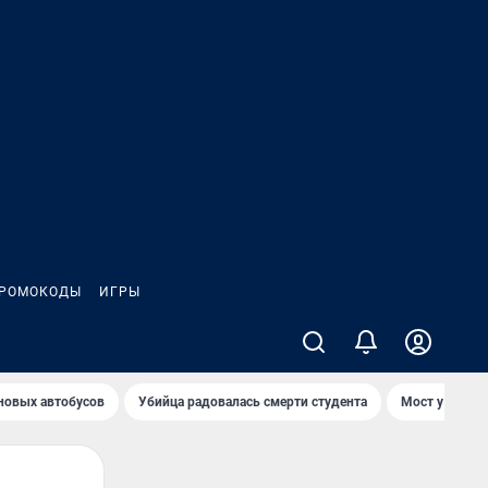
РОМОКОДЫ
ИГРЫ
 новых автобусов
Убийца радовалась смерти студента
Мост у Телеце