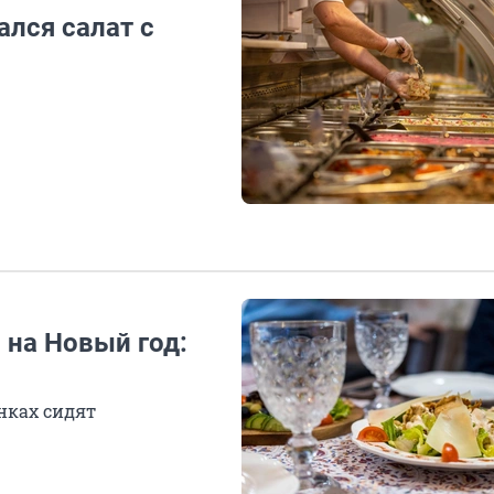
лся салат с
 на Новый год:
енках сидят