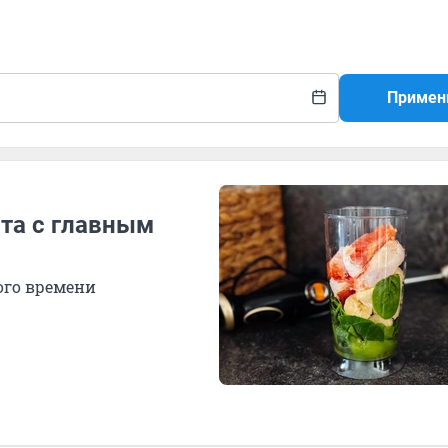
Примен
пта с главным
ого времени