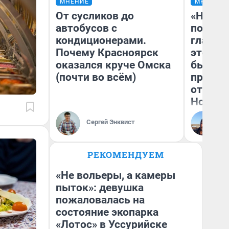
МНЕНИЕ
МНЕНИЕ
От сусликов до
«Никог
автобусов с
победи
кондиционерами.
главны
Почему Красноярск
этого г
оказался круче Омска
бьет р
(почти во всём)
прокат
отзыв 
Нолана
Ст
Сергей Энквист
Эк
РЕКОМЕНДУЕМ
«Не вольеры, а камеры
пыток»: девушка
пожаловалась на
состояние экопарка
«Лотос» в Уссурийске