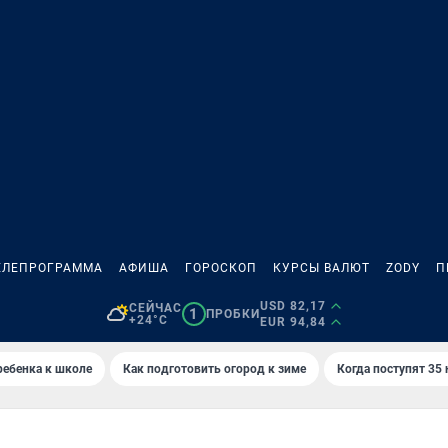
ЕЛЕПРОГРАММА
АФИША
ГОРОСКОП
КУРСЫ ВАЛЮТ
ZODY
П
USD 82,17
СЕЙЧАС
1
ПРОБКИ
+24°C
EUR 94,84
ребенка к школе
Как подготовить огород к зиме
Когда поступят 35