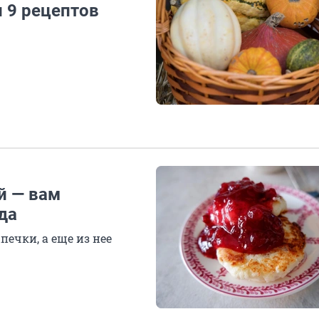
и 9 рецептов
й — вам
да
печки, а еще из нее