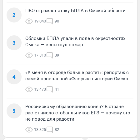
ПВО отражает атаку БПЛА в Омской области
2
19 040
90
Обломки БПЛА упали в поле в окрестностях
3
Омска — вспыхнул пожар
17 810
39
«У меня в огороде больше растет»: репортаж с
4
самой провальной «Флоры» в истории Омска
13 473
41
Российскому образованию конец? В стране
5
растет число стобалльников ЕГЭ — почему это
не повод для радости
13 325
82