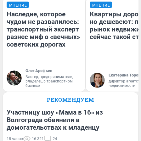
МНЕНИЕ
МНЕНИЕ
Наследие, которое
Квартиры доро
чудом не развалилось:
но дешевеют: п
транспортный эксперт
рынок недвижи
разнес миф о «вечных»
сейчас такой с
советских дорогах
Олег Арефьев
Екатерина Тороп
Блогер, предприниматель,
владелец в транспортном
директор агентст
бизнесе
недвижимости
РЕКОМЕНДУЕМ
Участницу шоу «Мама в 16» из
Волгограда обвинили в
домогательствах к младенцу
18 часов
16 321
24