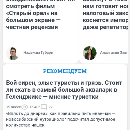
смотреть фильм
нам готовит но
«Старый орел» на
налоговый зако
большом экране —
коснется импор
честная рецензия
даже репетитор
Надежда Губарь
Анастасия Завг
РЕКОМЕНДУЕМ
Вой сирен, злые туристы и грязь. Стоит
ли ехать в самый большой аквапарк в
Геленджике — мнение туристки
19 часов
16 406
22
«Вплоть до диареи»: как правильно пить иван-чай —
новосибирский нутрициолог подсчитал допустимое
количество чашек