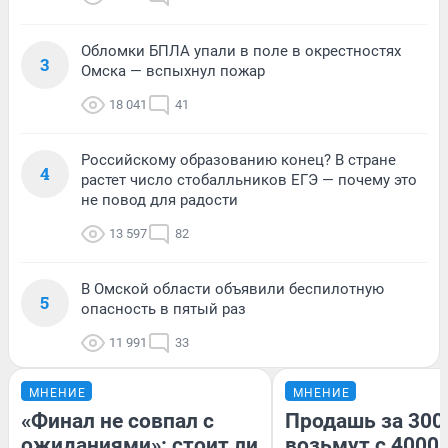
Обломки БПЛА упали в поле в окрестностях
3
Омска — вспыхнул пожар
18 041
41
Российскому образованию конец? В стране
4
растет число стобалльников ЕГЭ — почему это
не повод для радости
13 597
82
В Омской области объявили беспилотную
5
опасность в пятый раз
11 991
33
МНЕНИЕ
МНЕНИЕ
«Финал не совпал с
Продашь за 3000
ожиданиями»: стоит ли
возьмут с 4000.