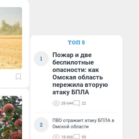
ТОП 5
Пожар и две
1
беспилотные
опасности: как
Омская область
пережила вторую
атаку БПЛА
28 644
22
ПВО отражает атаку БПЛА в
2
Омской области
18 666
90