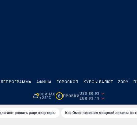
ЕЛЕПРОГРАММА
АФИША
ГОРОСКОП
КУРСЫ ВАЛЮТ
ZODY
П
USD 80,93
СЕЙЧАС
6
ПРОБКИ
+25°C
EUR 93,19
длагают рожать ради квартиры
Как Омск пережил мощный ливень: фот