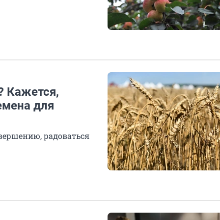
? Кажется,
емена для
авершению, радоваться