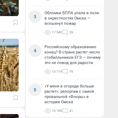
Обломки БПЛА упали в поле
3
в окрестностях Омска —
вспыхнул пожар
17 540
39
Российскому образованию
4
конец? В стране растет число
стобалльников ЕГЭ — почему
это не повод для радости
13 119
79
«У меня в огороде больше
5
растет»: репортаж с самой
провальной «Флоры» в
истории Омска
13 105
41