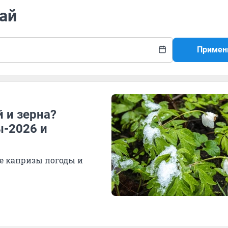
ай
Примен
 и зерна?
ы-2026 и
ае капризы погоды и