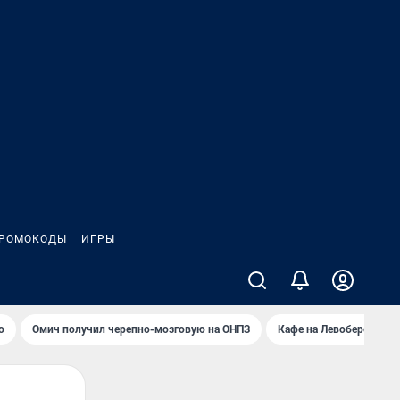
РОМОКОДЫ
ИГРЫ
о
Омич получил черепно-мозговую на ОНПЗ
Кафе на Левобережье в