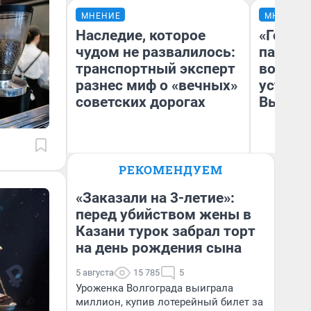
МНЕНИЕ
МНЕНИЕ
Наследие, которое
«Город
чудом не развалилось:
паперт
транспортный эксперт
возмут
разнес миф о «вечных»
устано
советских дорогах
Высоцк
Олег Арефьев
РЕКОМЕНДУЕМ
Блогер, предприниматель,
Иг
владелец в транспортном
Ис
бизнесе
«Заказали на 3-летие»:
перед убийством жены в
Казани турок забрал торт
на день рождения сына
5 августа
15 785
5
Уроженка Волгограда выиграла
миллион, купив лотерейный билет за