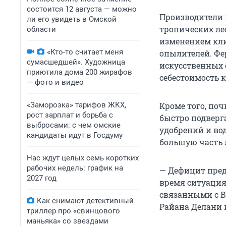
состоится 12 августа — можно
Производители 
ли его увидеть в Омской
тропических ле
области
изменением кли
«Кто-то считает меня
опылителей. Фе
сумасшедшей». Художница
искусственных 
приютила дома 200 жирафов
себестоимость к
— фото и видео
«Заморозка» тарифов ЖКХ,
Кроме того, по
рост зарплат и борьба с
быстро подверг
выбросами: с чем омские
удобрений и во
кандидаты идут в Госдуму
большую часть 
Нас ждут целых семь коротких
рабочих недель: график на
— Дефицит пред
2027 год
время ситуация
связанными с В
Как снимают детективный
Райана Делани и
триллер про «свинцового
маньяка» со звездами