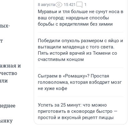
8 августа
15 421
1
Муравьи и тля больше не сунут носа в
ваш огород: народные способы
борьбы с вредителями без химии
мых-
т
Победили опухоль размером с яйцо и
вытащили младенца с того света.
Пять историй врачей из Тюмени со
счастливым концом
лажная и
ичество
Сыграем в «Ромашку»? Простая
яли
головоломка, которая взбодрит мозг
не хуже кофе
Успеть за 25 минут: что можно
леднее
приготовить в сковороде быстро —
простой и вкусный рецепт пиццы
рынку