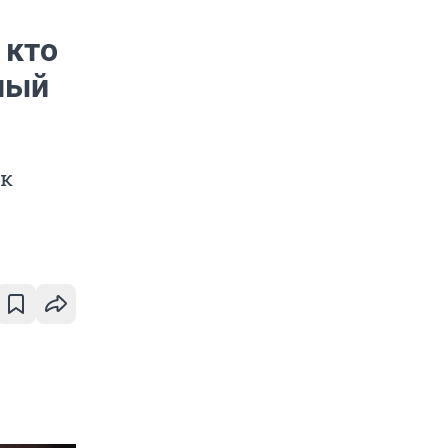
 кто
ный
 к