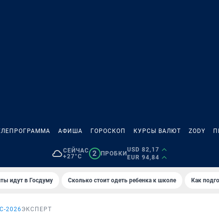
ЕЛЕПРОГРАММА
АФИША
ГОРОСКОП
КУРСЫ ВАЛЮТ
ZODY
П
USD 82,17
СЕЙЧАС
2
ПРОБКИ
+27°C
EUR 94,84
ты идут в Госдуму
Сколько стоит одеть ребенка к школе
Как подго
С-2026
ЭКСПЕРТ