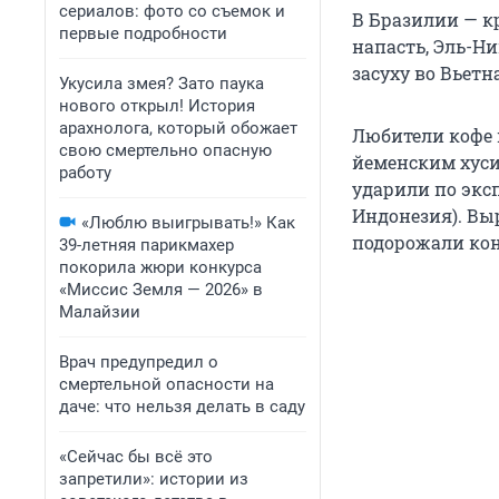
сериалов: фото со съемок и
В Бразилии — к
первые подробности
напасть, Эль-Н
засуху во Вьетн
Укусила змея? Зато паука
нового открыл! История
арахнолога, который обожает
Любители кофе м
свою смертельно опасную
йеменским хуси
работу
ударили по эксп
Индонезия). Вы
«Люблю выигрывать!» Как
подорожали кон
39-летняя парикмахер
покорила жюри конкурса
«Миссис Земля — 2026» в
Малайзии
Врач предупредил о
смертельной опасности на
даче: что нельзя делать в саду
«Сейчас бы всё это
запретили»: истории из