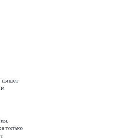
й пишет
 и
ия,
фе только
ут