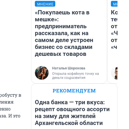
МНЕНИЕ
МНЕНИ
«Покупаешь кота в
Колоб
мешке»:
тебя 
предприниматель
отлож
рассказала, как на
«Чело
самом деле устроен
отзыв
бизнес со складами
«чело
дешевых товаров
Наталья Шорохова
Открыла кофейную точку на
деньги соцразвития
РЕКОМЕНДУЕМ
робусту в
Одна банка — три вкуса:
вления
рецепт овощного ассорти
менно
на зиму для жителей
за. И это
Архангельской области