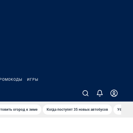
РОМОКОДЫ
ИГРЫ
товить огород к зиме
Когда поступят 35 новых автобусов
Убийца р