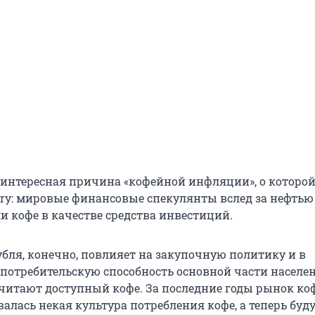
а интересная причина «кофейной инфляции», о которо
ory: мировые финансовые спекулянты вслед за нефтью
и кофе в качестве средства инвестиций.
убля, конечно, повлияет на закупочную политику и в
потребительскую способность основной части населен
читают доступный кофе. За последние годы рынок ко
алась некая культура потребления кофе, а теперь буд