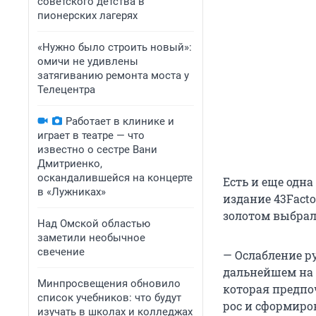
советского детства в
пионерских лагерях
«Нужно было строить новый»:
омичи не удивлены
затягиванию ремонта моста у
Телецентра
Работает в клинике и
играет в театре — что
известно о сестре Вани
Дмитриенко,
оскандалившейся на концерте
Есть и еще одн
в «Лужниках»
издание 43Fact
золотом выбрал
Над Омской областью
заметили необычное
свечение
— Ослабление р
дальнейшем на 
Минпросвещения обновило
которая предпо
список учебников: что будут
рос и сформиров
изучать в школах и колледжах