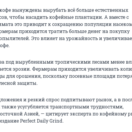
кофе вынуждены вырубать всё больше естественных
сов, чтобы насадить кофейные плантации. А вместе с
мата это приводит к сокращению популяции насеко
рмерам приходится тратить больше денег на покупку
опылителей. Это влияет на урожайность и увеличивае
офе.
чва под вырубленными тропическими лесами менее в
ается эрозии. Фермерам приходится увеличивать кол
ды для орошения, поскольку посевные площади потер
лесной защиты.
ложения и резкий спрос подпитывают рынок, а в пос
 также усугубляется транспортными трудностями,
осточной Азией, — цитирует эксперта по кофейному 
здание Perfect Daily Grind.