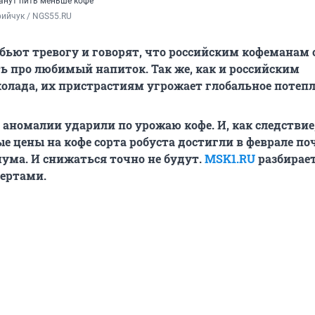
анут пить меньше кофе
ийчук / NGS55.RU
бьют тревогу и говорят, что российским кофеманам 
ь про любимый напиток. Так же, как и российским
лада, их пристрастиям угрожает глобальное потепл
аномалии ударили по урожаю кофе. И, как следствие,
е цены на кофе сорта робуста достигли в феврале поч
ума. И снижаться точно не будут.
MSK1.RU
разбирает
пертами.