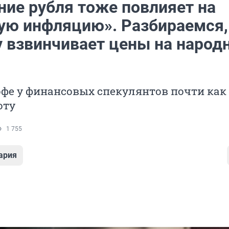
ние рубля тоже повлияет на
ую инфляцию». Разбираемся,
у взвинчивает цены на народ
офе у финансовых спекулянтов почти как
оту
1 755
ария