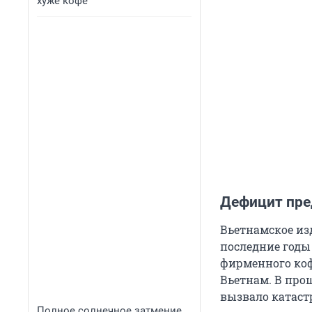
хуже кофе
Дефицит пре
Вьетнамское изд
последние годы
фирменного коф
Вьетнам. В прош
вызвало катаст
Полное солнечное затмение