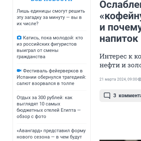
Ослабле
Лишь единицы смогут решить
«кофейн
эту загадку за минуту — вы в
их числе?
и почем
напиток
Катись, пока молодой: кто
из российских фигуристов
выиграл от смены
Интерес к к
гражданства
нефти и зол
Фестиваль фейерверков в
Испании обернулся трагедией:
21 марта 2024, 09:00
салют взорвался в толпе
3
коммент
Отдых за 300 рублей: как
выглядят 10 самых
бюджетных отелей Египта —
обзор с фото
«Авангард» представил форму
нового сезона — в чем будут