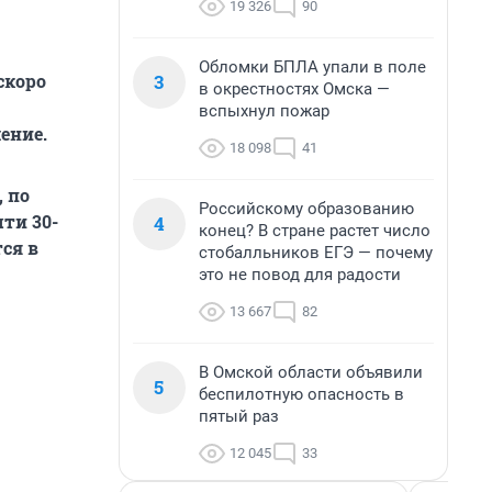
19 326
90
Обломки БПЛА упали в поле
3
скоро
в окрестностях Омска —
вспыхнул пожар
ение.
18 098
41
 по
Российскому образованию
ти 30-
4
конец? В стране растет число
ся в
стобалльников ЕГЭ — почему
это не повод для радости
13 667
82
В Омской области объявили
5
беспилотную опасность в
пятый раз
12 045
33