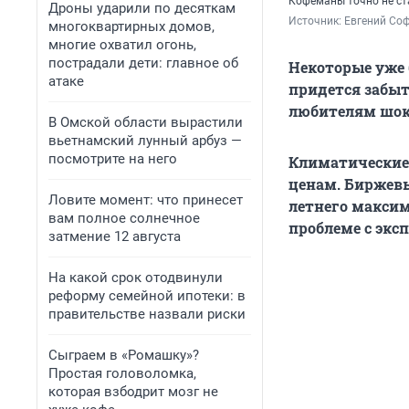
Кофеманы точно не ст
Дроны ударили по десяткам
Источник: 
Евгений Соф
многоквартирных домов,
многие охватил огонь,
пострадали дети: главное об
Некоторые уже 
атаке
придется забыт
любителям шоко
В Омской области вырастили
вьетнамский лунный арбуз —
посмотрите на него
Климатические 
ценам. Биржевы
Ловите момент: что принесет
летнего максим
вам полное солнечное
проблеме с экс
затмение 12 августа
На какой срок отодвинули
реформу семейной ипотеки: в
правительстве назвали риски
Сыграем в «Ромашку»?
Простая головоломка,
которая взбодрит мозг не