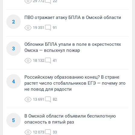
29 772
22
ПВО отражает атаку БПЛА в Омской области
2
19 351
91
Обломки БПЛА упали в поле в окрестностях
3
Омска — вспыхнул пожар
18 132
41
Российскому образованию конец? В стране
4
растет число стобалльников ЕГЭ — почему это
не повод для радости
13 691
82
В Омской области объявили беспилотную
5
опасность в пятый раз
12 073
33