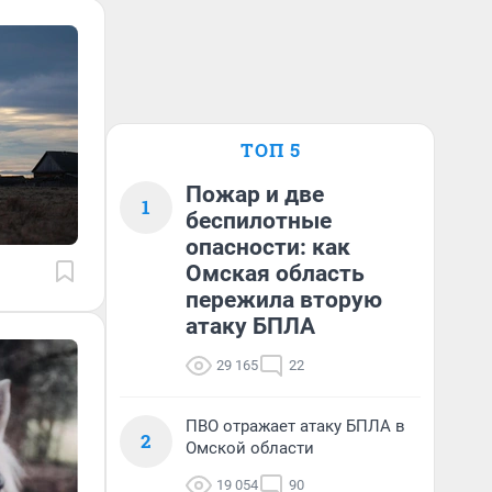
ТОП 5
Пожар и две
1
беспилотные
опасности: как
Омская область
пережила вторую
атаку БПЛА
29 165
22
ПВО отражает атаку БПЛА в
2
Омской области
19 054
90