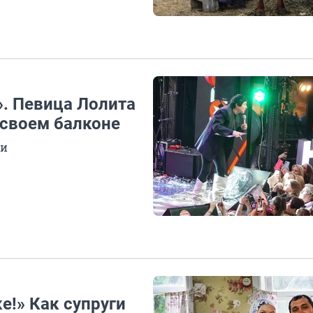
». Певица Лолита
 своем балконе
ми
е!» Как супруги