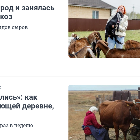
ород и занялась
 коз
идов сыров
Ж
лись»: как
ющей деревне,
 раз в неделю