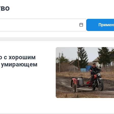
тво
Примен
но с хорошим
 в умирающем