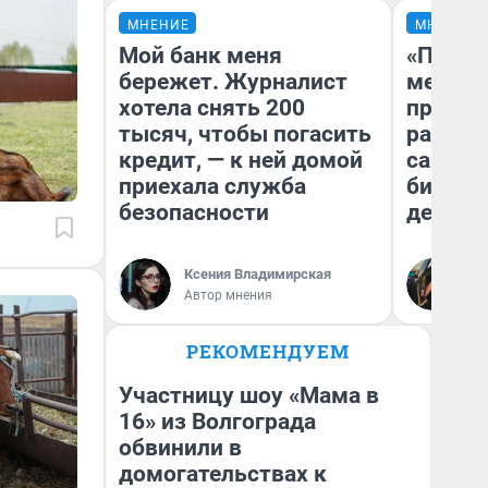
МНЕНИЕ
МНЕНИЕ
Мой банк меня
«Покуп
бережет. Журналист
мешке»
хотела снять 200
предпр
тысяч, чтобы погасить
рассказ
кредит, — к ней домой
самом 
приехала служба
бизнес
безопасности
дешевы
На
Ксения Владимирская
От
Автор мнения
де
РЕКОМЕНДУЕМ
Участницу шоу «Мама в
16» из Волгограда
обвинили в
домогательствах к