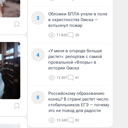
Обломки БПЛА упали в поле
3
в окрестностях Омска —
вспыхнул пожар
17 830
39
«У меня в огороде больше
4
растет»: репортаж с самой
провальной «Флоры» в
истории Омска
13 497
41
Российскому образованию
5
конец? В стране растет число
стобалльников ЕГЭ — почему
это не повод для радости
13 343
82