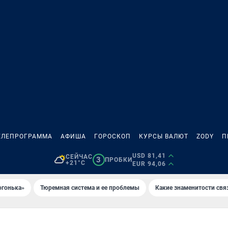
ЕЛЕПРОГРАММА
АФИША
ГОРОСКОП
КУРСЫ ВАЛЮТ
ZODY
П
USD 81,41
СЕЙЧАС
3
ПРОБКИ
+21°C
EUR 94,06
огонька»
Тюремная система и ее проблемы
Какие знаменитости свя