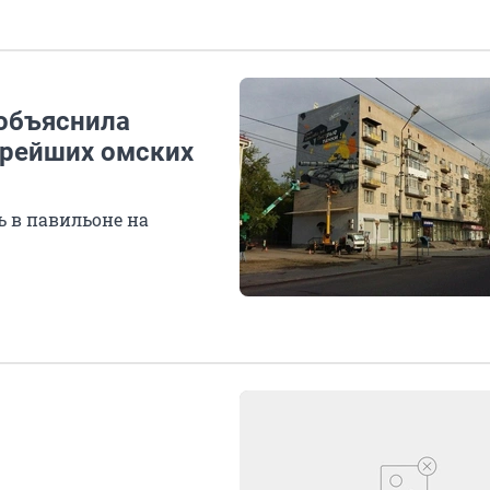
объяснила
арейших омских
ь в павильоне на