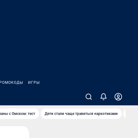
РОМОКОДЫ
ИГРЫ
заны с Омском: тест
Дети стали чаще травиться наркотиками
Появя