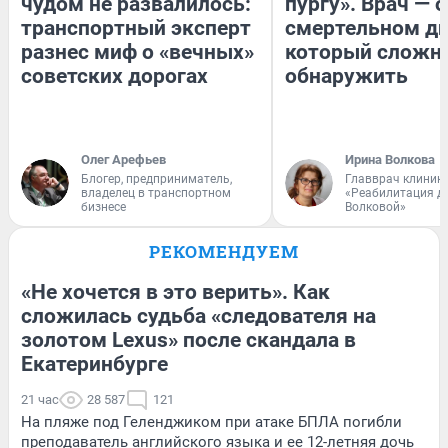
чудом не развалилось:
пургу». Врач — о
транспортный эксперт
смертельном ди
разнес миф о «вечных»
который сложн
советских дорогах
обнаружить
Олег Арефьев
Ирина Волкова
Блогер, предприниматель,
Главврач клиник
владелец в транспортном
«Реабилитация д
бизнесе
Волковой»
РЕКОМЕНДУЕМ
«Не хочется в это верить». Как
сложилась судьба «следователя на
золотом Lexus» после скандала в
Екатеринбурге
21 час
28 587
121
На пляже под Геленджиком при атаке БПЛА погибли
преподаватель английского языка и ее 12-летняя дочь