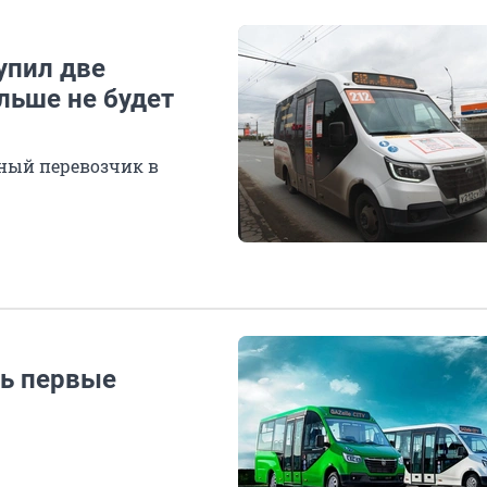
упил две
ольше не будет
ный перевозчик в
сь первые