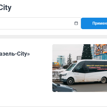
City
Примен
азель-City»