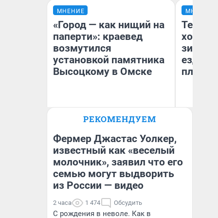
МНЕНИЕ
МНЕНИЕ
«Город — как нищий на
Тепло 
паперти»: краевед
холодн
возмутился
зимой.
установкой памятника
ездит н
Высоцкому в Омске
плюсы 
РЕКОМЕНДУЕМ
Игорь Коновалов
Д
Историк
Фермер Джастас Уолкер,
известный как «веселый
молочник», заявил что его
семью могут выдворить
из России — видео
2 часа
1 474
Обсудить
С рождения в неволе. Как в