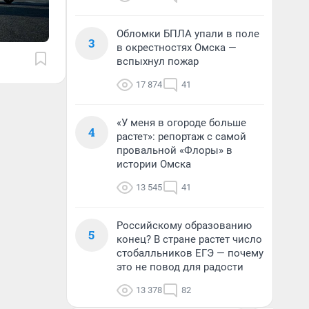
Обломки БПЛА упали в поле
3
в окрестностях Омска —
вспыхнул пожар
17 874
41
«У меня в огороде больше
4
растет»: репортаж с самой
провальной «Флоры» в
истории Омска
13 545
41
Российскому образованию
5
конец? В стране растет число
стобалльников ЕГЭ — почему
это не повод для радости
13 378
82