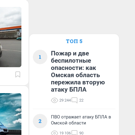
ТОП 5
Пожар и две
1
беспилотные
опасности: как
Омская область
пережила вторую
атаку БПЛА
29 244
22
ПВО отражает атаку БПЛА в
2
Омской области
19 106
90