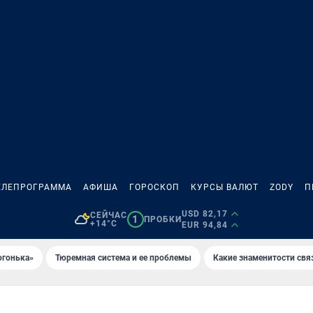
ЕЛЕПРОГРАММА
АФИША
ГОРОСКОП
КУРСЫ ВАЛЮТ
ZODY
П
USD 82,17
СЕЙЧАС
1
ПРОБКИ
+14°C
EUR 94,84
огонька»
Тюремная система и ее проблемы
Какие знаменитости свя