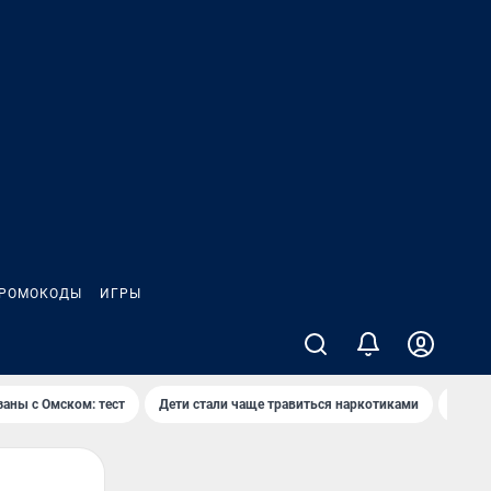
РОМОКОДЫ
ИГРЫ
заны с Омском: тест
Дети стали чаще травиться наркотиками
Появя