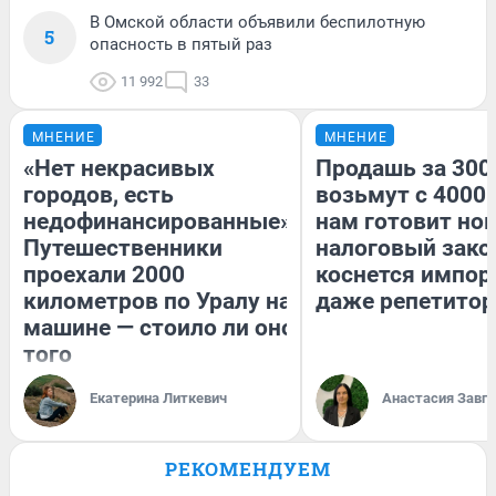
В Омской области объявили беспилотную
5
опасность в пятый раз
11 992
33
МНЕНИЕ
МНЕНИЕ
«Нет некрасивых
Продашь за 3000
городов, есть
возьмут с 4000.
недофинансированные».
нам готовит но
Путешественники
налоговый зако
проехали 2000
коснется импор
километров по Уралу на
даже репетитор
машине — стоило ли оно
того
Екатерина Литкевич
Анастасия Завг
РЕКОМЕНДУЕМ