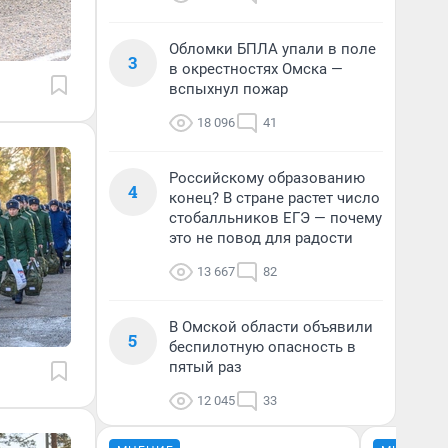
Обломки БПЛА упали в поле
3
в окрестностях Омска —
вспыхнул пожар
18 096
41
Российскому образованию
4
конец? В стране растет число
стобалльников ЕГЭ — почему
это не повод для радости
13 667
82
В Омской области объявили
5
беспилотную опасность в
пятый раз
12 045
33