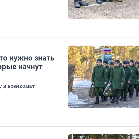
то нужно знать
орые начнут
у в военкомат