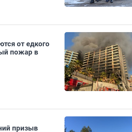
ются от едкого
вый пожар в
ний призыв