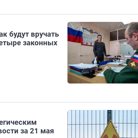
к будут вручать
четыре законных
тегическим
ости за 21 мая