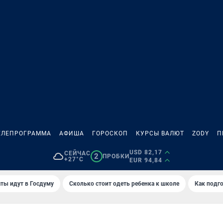
ЕЛЕПРОГРАММА
АФИША
ГОРОСКОП
КУРСЫ ВАЛЮТ
ZODY
П
USD 82,17
СЕЙЧАС
2
ПРОБКИ
+27°C
EUR 94,84
ты идут в Госдуму
Сколько стоит одеть ребенка к школе
Как подго