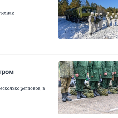
гионах
стром
есколько регионов, в