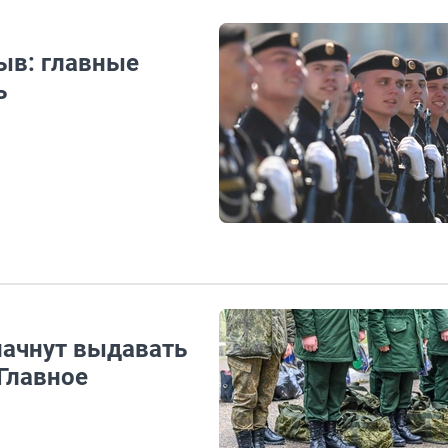
ыв: главные
ь
начнут выдавать
Главное