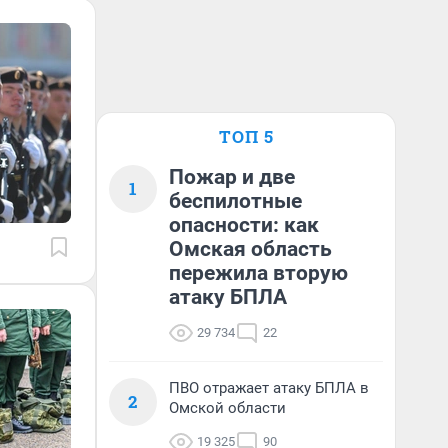
ТОП 5
Пожар и две
1
беспилотные
опасности: как
Омская область
пережила вторую
атаку БПЛА
29 734
22
ПВО отражает атаку БПЛА в
2
Омской области
19 325
90