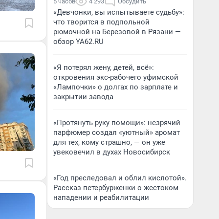
5 часов
4 293
Обсудить
«Девчонки, вы испытываете судьбу»:
что творится в подпольной
рюмочной на Березовой в Рязани —
обзор YA62.RU
«Я потерял жену, детей, всё»:
откровения экс-рабочего уфимской
«Лампочки» о долгах по зарплате и
закрытии завода
«Протянуть руку помощи»: незрячий
парфюмер создал «уютный» аромат
для тех, кому страшно, — он уже
увековечил в духах Новосибирск
«Год преследовал и облил кислотой».
Рассказ петербурженки о жестоком
нападении и реабилитации