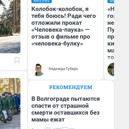
МНЕНИЕ
МНЕНИЕ
Колобок-колобок, я
«Нет н
тебя боюсь! Ради чего
городов
отложили прокат
недофи
«Человека-паука» —
Путеше
отзыв о фильме про
проеха
«человека-булку»
киломе
машине
того
Надежда Губарь
Ек
РЕКОМЕНДУЕМ
В Волгограде пытаются
спасти от страшной
смерти оставшихся без
мамы ежат